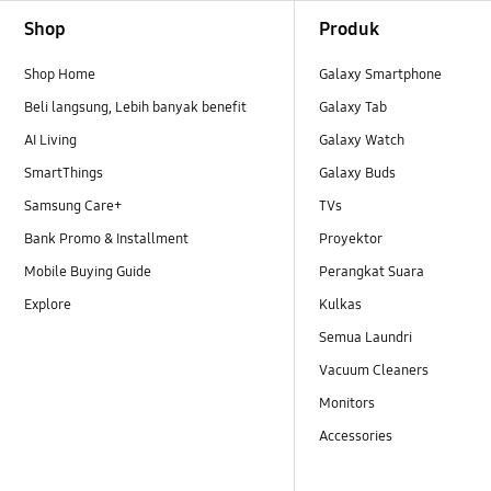
Footer Navigation
Shop
Produk
Shop Home
Galaxy Smartphone
Beli langsung, Lebih banyak benefit
Galaxy Tab
AI Living
Galaxy Watch
SmartThings
Galaxy Buds
Samsung Care+
TVs
Bank Promo & Installment
Proyektor
Mobile Buying Guide
Perangkat Suara
Explore
Kulkas
Semua Laundri
Vacuum Cleaners
Monitors
Accessories