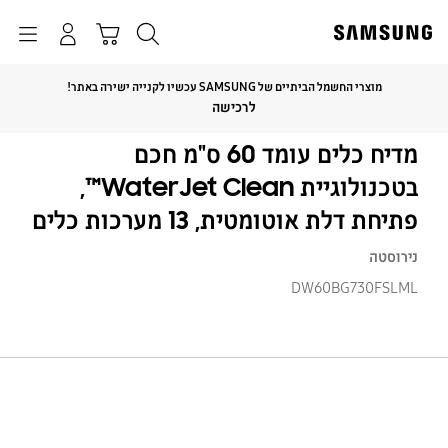
p
o
חיפוש
התחבר
Navigation
עגלת קניות
t
מוצרי החשמל הביתיים של SAMSUNG עכשיו לקנייה ישירה באתר!
Click to Expand
לרכישה
מדיח כלים עומד 60 ס"מ חכם
בטכנולוגיית WaterJet Clean™,
פתיחת דלת אוטומטית, 13 מערכות כלים
נירוסטה
DW60BG730FSLML
מדי
כלי