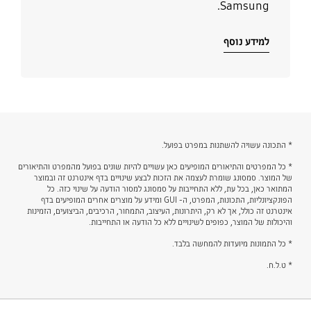
Samsung.
למידע נוסף
* התכונה עשויה להשתנות במפרט בפועל.
* כל המפרטים והתיאורים המופיעים כאן עשויים להיות שונים בפועל מהמפרט והתיאורים
של המוצר. סמסונג שומרת לעצמה את הזכות לבצע שינויים בדף אינטרנט זה ובמוצר
המתואר כאן, בכל עת, ללא התחייבות על סמסונג למסור הודעה על שינוי כזה. כל
הפונקציונליות, התכונות, המפרט, ה- GUI ומידע על מוצרים אחרים המופיעים בדף
אינטרנט זה כולל, אך לא רק, היתרונות, העיצוב, התמחור, הרכיבים, הביצועים, הזמינות
והיכולות של המוצר, כפופים לשינויים ללא כל הודעה או התחייבות.
* כל התמונות מיועדות להמחשה בלבד.
* ט.ל.ח.