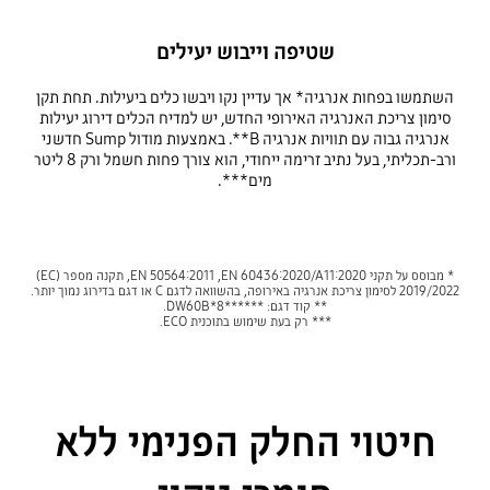
שטיפה וייבוש יעילים
השתמשו בפחות אנרגיה* אך עדיין נקו ויבשו כלים ביעילות. תחת תקן
סימון צריכת האנרגיה האירופי החדש, יש למדיח הכלים דירוג יעילות
אנרגיה גבוה עם תוויות אנרגיה B**. באמצעות מודול Sump חדשני
ורב-תכליתי, בעל נתיב זרימה ייחודי, הוא צורך פחות חשמל ורק 8 ליטר
מים***.
* מבוסס על תקני EN 60436:2020/A11:2020,‏ EN 50564:2011, תקנה מספר (EC)
2019/2022 לסימון צריכת אנרגיה באירופה, בהשוואה לדגם C או דגם בדירוג נמוך יותר.
** קוד דגם: DW60B*8******‎.
*** רק בעת שימוש בתוכנית ECO.
חיטוי החלק הפנימי ללא