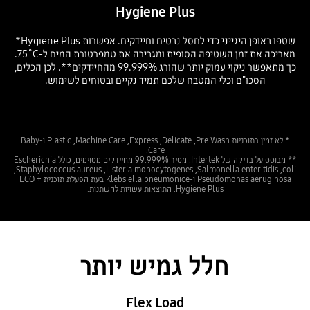
Hygiene Plus
שטפו באופן היגייני כדי לחסל נבטים וחיידקים. אפשרות Hygiene Plus*
מאריכה את זמן השטיפה הסופית ומגבירה את טמפרטורת המים ל-‎75˚C.
כך מתאפשר ניקוי עמוק יותר שהורג 99.999% מהחיידקים**. לכן הכלים,
הסכו"ם וכלי המטבח שלכם תמיד נקיים ובטוחים לשימוש.
* לא זמין בתוכניות Pre Wash,‏ Delicate,‏ Express,‏ Machine Care,‏ Plastic ו-Baby
Care.
** מבוסס על בדיקה של Intertek. מסיר 99.999% מחיידקים מסוימים, כולל Escherichia
coli,‏ Salmonella enteritidis,‏ Listeria monocytogenes,‏ Staphylococcus aureus,‏
Pseudomonas aeruginosa ו-Klebsiella pneumonice בעת הפעלת תוכנית ECO +
Hygiene Plus. התוצאות עשויות להשתנות.
חלל גמיש יותר
Flex Load