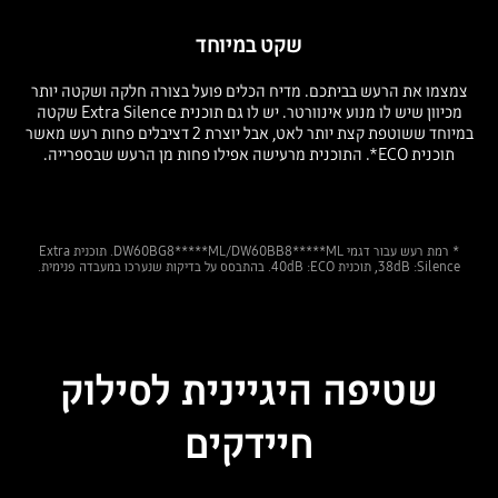
שקט במיוחד
צמצמו את הרעש בביתכם. מדיח הכלים פועל בצורה חלקה ושקטה יותר
מכיוון שיש לו מנוע אינוורטר. יש לו גם תוכנית Extra Silence שקטה
במיוחד ששוטפת קצת יותר לאט, אבל יוצרת 2 דציבלים פחות רעש מאשר
תוכנית ECO*. התוכנית מרעישה אפילו פחות מן הרעש שבספרייה.
* רמת רעש עבור דגמי DW60BG8*****ML/DW60BB8*****ML. תוכנית Extra
Silence‏: 38dB, תוכנית ECO:‏ 40dB. בהתבסס על בדיקות שנערכו במעבדה פנימית.
שטיפה היגיינית לסילוק
חיידקים