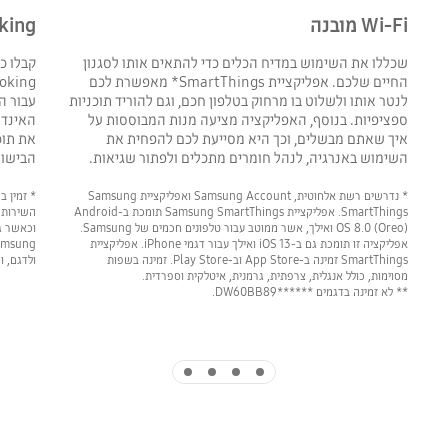
Wi-Fi מובנה
king
שכללו את השימוש במדיח הכלים כדי להתאים אותו לסגנון
קבלו כ
החיים שלכם. אפליקציית SmartThings* מאפשרת לכם
לנטר אותו ולשלוט בו מרחוק בטלפון חכם, וגם להוריד תוכניות
עבור ה
ספציפיות. בנוסף, האפליקציה מציעה מנות המבוססות על
האינדו
איך שאתם מבשלים, וכך היא מסייעת לכם להפחית את
את תוכ
השימוש באנרגיה, לנהל חומרים מתכלים ולפתור שגיאות.
הבישול
* נדרשים רשת אלחוטית, Samsung Account ואפליקציית Samsung
SmartThings. אפליקציית Samsung SmartThings תומכת ב-Android
OS 8.0 (Oreo) ואילך, אשר ממוטב עבור טלפונים חכמים של Samsung.
וכאשר ג
אפליקציה זו תומכת גם ב-iOS 13 ואילך עבור דגמי iPhone. אפליקציית
SmartThings זמינה ב-App Store וב-Play Store. זמינה בשפות
ולדגם, ו
מסוימות, כולל אנגלית, צרפתית, גרמנית, איטלקית וספרדית.
** לא זמינה בדגמים DW60BB89******‎.
Indicator 4
Indicator 3
Indicator 2
Indicator 1