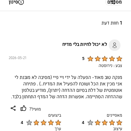
מסננים
סינון
Open Tooltip Layer
1
חוות דעת
לא יכול לחיות בלי מדיח
Product Ratings :
2026-05-21
5
צבע : נירוסטה
מנקה טוב מאוד- הפעלה על ידי ויי פיי (מסיבה לא מובנת לי
אני מכין את הכל ושוכח להפעיל את המדיח..) . פתיחה
אוטומטית של דלת בסיום ההדחה (יתרון), מודיע בטלפון
שההדחה הסתיימה. אפשרות הדחה של המדף התחתון בלבד.
ממליץ על מוצר זה.
מועיל?
share
thumb
מאפיינים
ביצועים
up
Product Ratings :
Product Ratings :
4
4
עיצוב
ערך