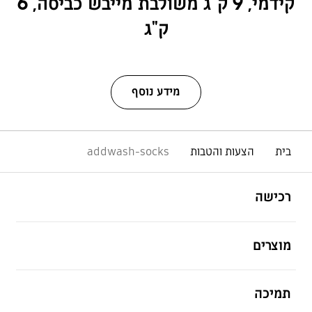
קידמי, 9 ק"ג משולבת מייבש כביסה, 6
ק"ג
מידע נוסף
בית
הצעות והטבות
addwash-socks
פתח
Footer Navigation
רכישה
פתח
מוצרים
פתח
תמיכה