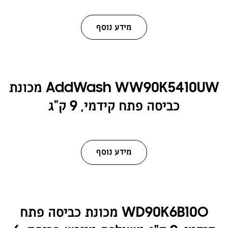
מידע נוסף
AddWash WW90K5410UW מכונת
כביסה פתח קידמי, 9 ק"ג
מידע נוסף
WD90K6B10O מכונת כביסה פתח