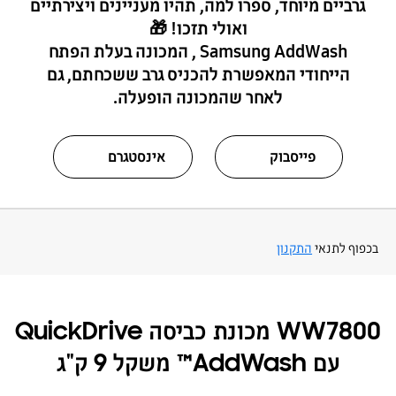
גרביים מיוחד, ספרו למה, תהיו מעניינים ויצירתיים
ואולי תזכו! 🎁
Samsung AddWash , המכונה בעלת הפתח
הייחודי המאפשרת להכניס גרב ששכחתם, גם
לאחר שהמכונה הופעלה.
פייסבוק
אינסטגרם
בכפוף לתנאי
התקנון
‎WW7800 מכונת כביסה QuickDrive
עם AddWash™ משקל 9 ק"ג