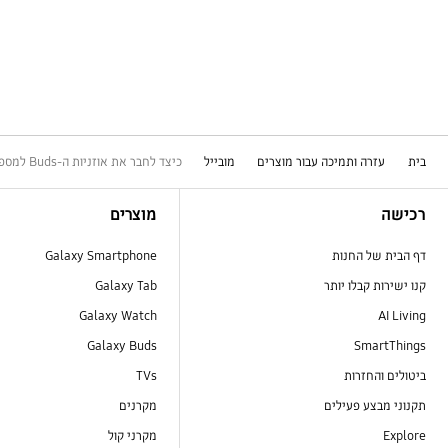
בית
עזרה ותמיכה עבור מוצרים
מובייל
כיצד לחבר את אוזניות ה-Buds למספר התקנים שונים?
Footer Navigation
רכישה
מוצרים
דף הבית של החנות
Galaxy Smartphone
קנו ישירות קבלו יותר
Galaxy Tab
Galaxy Watch
AI Living
Galaxy Buds
SmartThings
ביטולים והחזרות
TVs
תקנוני מבצע פעילים
מקרנים
Explore
מקרני קול