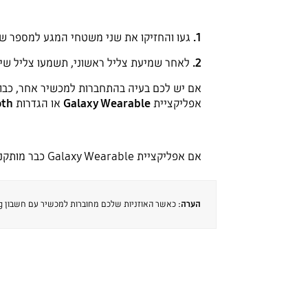
1.
געו והחזיקו את שני משטחי המגע למספר שני
2.
לאחר שמיעת צליל ראשוני, תשמעו צליל שיו
אפליקציית
Galaxy Wearable
או הגדרות
oth
אם אפליקציית Galaxy Wearable כבר מותקנת במכשיר שלכם, הקישו על
הערה:
כאשר האוזניות שלכם מחוברות למכשיר עם חשבון Samsung, מידע ה-Bluetooth יסונכרן עם מכשירי Samsung אחרים באופן אוטומטי.