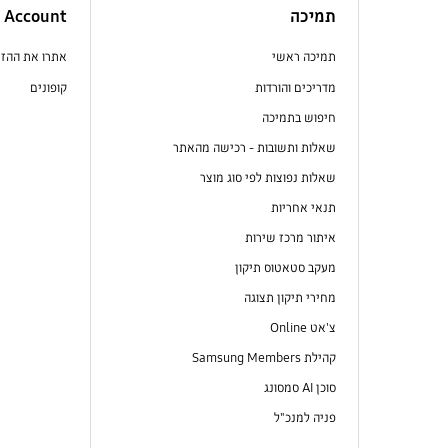
תמיכה
Account
תמיכה ראשי
אתרו את ההז
מדריכים והורדות
קופונים
חיפוש בתמיכה
שאלות ותשובות - רכישה מהאתר
שאלות נפוצות לפי סוג מוצר
תנאי אחריות
איתור מרכז שירות
מעקב סטאטוס תיקון
מחירי תיקון תצוגה
צ'אט Online
קהילת Samsung Members
סוכן AI סמסונג
פניה למנכ"ל