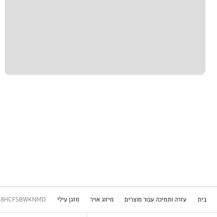
בית
עזרה ותמיכה עבור מוצרים
מיזוג אויר
מזגן עילי
18HCFSBWKNMD
Footer Navigation