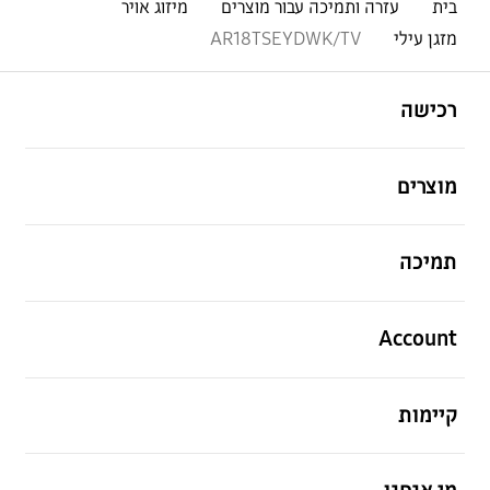
בית
עזרה ותמיכה עבור מוצרים
מיזוג אויר
מזגן עילי
AR18TSEYDWK/TV
פתח
Footer Navigation
רכישה
פתח
מוצרים
פתח
תמיכה
פתח
Account
פתח
קיימות
פתח