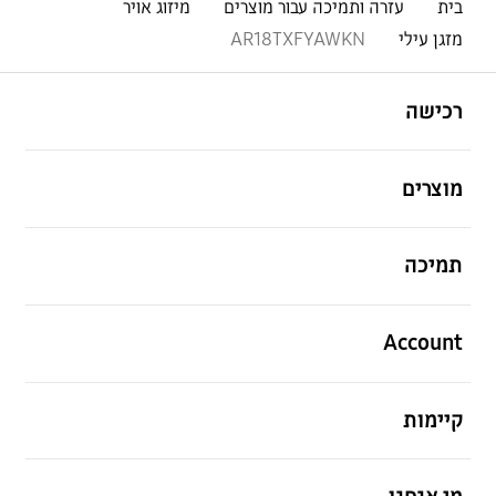
בית
עזרה ותמיכה עבור מוצרים
מיזוג אויר
מזגן עילי
AR18TXFYAWKN
פתח
Footer Navigation
רכישה
פתח
מוצרים
פתח
תמיכה
פתח
Account
פתח
קיימות
פתח