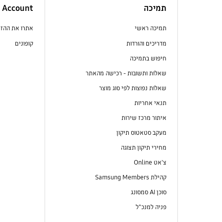
תמיכה
Account
תמיכה ראשי
אתרו את ההז
מדריכים והורדות
קופונים
חיפוש בתמיכה
שאלות ותשובות - רכישה מהאתר
שאלות נפוצות לפי סוג מוצר
תנאי אחריות
איתור מרכז שירות
מעקב סטאטוס תיקון
מחירי תיקון תצוגה
צ'אט Online
קהילת Samsung Members
סוכן AI סמסונג
פניה למנכ"ל