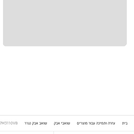
בית
עזרה ותמיכה עבור מוצרים
שואבי אבק
שואב אבק נגרר
7M3110VB
Footer Navigation