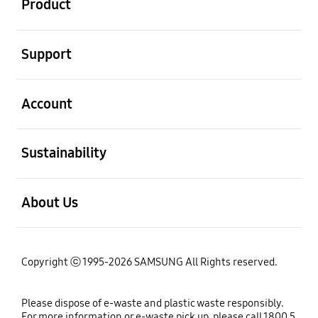
Product
open
Support
open
Account
open
Sustainability
open
About Us
Copyright ⓒ 1995-2026 SAMSUNG All Rights reserved.
Please dispose of e-waste and plastic waste responsibly.
For more information or e-waste pick up, please call 1800 5