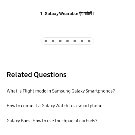
1.
Galaxy Wearable
ऐप खोलें।
Indicator 1
Indicator 2
Indicator 3
Indicator 4
Indicator 5
Indicator 6
Indicator 7
Related Questions
What is Flight mode in Samsung Galaxy Smartphones?
How to connect a Galaxy Watch to a smartphone
Galaxy Buds: How to use touchpad of earbuds?