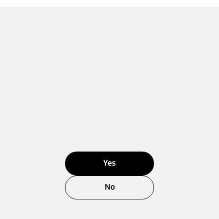
Yes
No