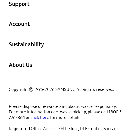
Support
open
Account
open
Sustainability
open
About Us
Copyright ⓒ 1995-2026 SAMSUNG All Rights reserved.
Please dispose of e-waste and plastic waste responsibly.
For more information or e-waste pick up, please call 1800 5
7267864 or
click here
for more details.
Registered Office Address: 6th Floor, DLF Centre, Sansad