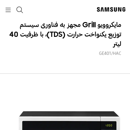
p
p
o
o
جستجو
Navigation
y
t
p
مایکروویو Grill مجهز به فناوری سیستم
توزیع یکنواخت حرارت (TDS)، با ظرفیت 40
لیتر
GE401/HAC
مایک
rill
مجه
به
فنا