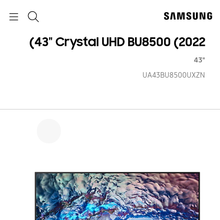
p
p
o
o
جستجو
Navigation
y
t
p
‎43" Crystal UHD BU8500‎ (2022)
"43
UA43BU8500UXZN
‎43"
tal
HD
00‎
22)