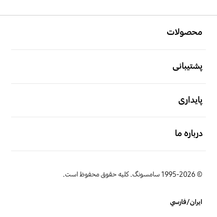
دارد
دارد
باز کن
Footer Navigation
محصولات
دفترچه راهنما
دفترچه راهنمای الکترونیک
باز کن
دارد
دارد
پشتیبانی
باز کن
کابل برق
پایداری
دارد
باز کن
درباره ما
© 1995-2026 سامسونگ. کلیه حقوق محفوظ است.
ایران/فارسي