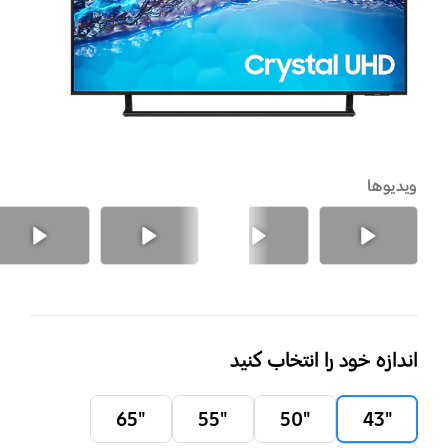
ویدیوها
قبلی
بعدی
اندازه خود را انتخاب کنید
"65
"55
"50
"43