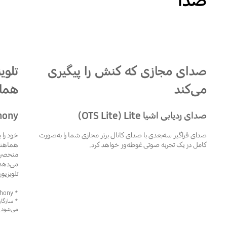
صدا
تلویزیون و بلندگوی میله‌ای هماهنگ‌شده با هارمونی کامل
صدای مجازی که کنش را پیگیری
تلوی
می‌کند
هماه
صدای ردیابی اشیا Lite ‏(OTS Lite)
hony
صدای فراگیر سه‌بعدی با صدای کانال برتر مجازی شما را به‌صورت
خود را 
کامل در یک تجربه صوتی غوطه‌ور خواهد کرد.
منحصربه
می‌دهد 
تلویزیو
* Q-Symphony فقط در بلندگوی میله‌ای سازگار قابل استفاده است.
می‌شود.