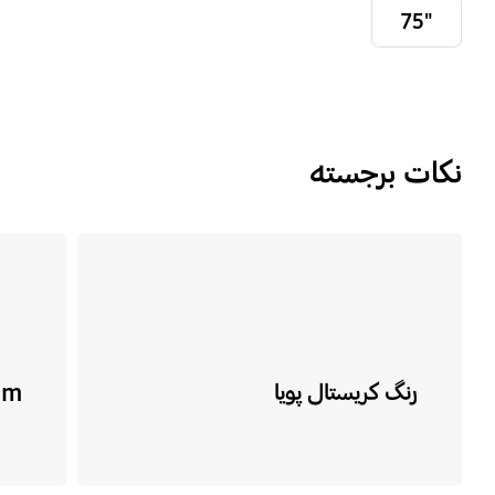
"75
نکات برجسته
رنگ کریستال پویا
im