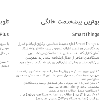
بهترین پیشخدمت خانگی
تلوی
SmartThings
V Plus
به SmartThings اجازه دهید با شناسایی، برقراری ارتباط و کنترل
دستگاه‌های هوشمند اطراف تلویزیون شما، خانه‌تان را به شکلی
ببرید. 
آسان کنترل کند. هاب داخلی به شما امکان می‌دهد بدون
در حال 
دستگاه‌های اضافی از اتصال ارتقایافته لذت ببرید. همچنین
می‌توانید حتی در زمان تماشای تلویزیون نیز به زنگ در پاسخ دهید.
* ممکن ا
احتمال د
* فناوری موجود، عملکردها و ویژگی‌ها ممکن است بسته به کشور، ارائه‌دهنده
سرویس، محیط شبکه یا محصول متغیر باشد. این قابلیت‌ها ممکن است بدون
اطلاع تغییر کنند.
* داشتن اتصال Wi-Fi، بلوتوث یا سایر شبکه‌های بی‌سیم و دستگاه‌های
ثبت‌شده در برنامه SmartThings الزامی است.
* دستگاه‌های متصل جداگانه فروخته می‌شوند.
* دانگل SmartThings جداگانه برای اتصال به دستگاه‌های Zigbee مورد
نیاز است. (اتصال به دستگاه Z-Wave پشتیبانی نمی‌شود.)