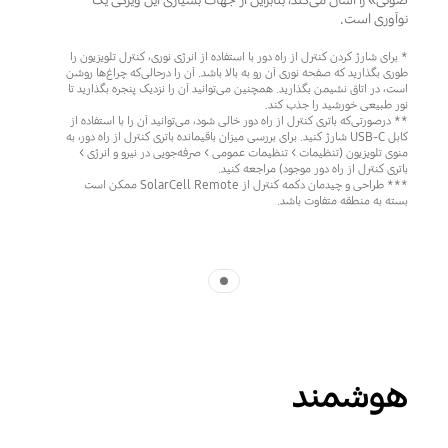
صوتی» را آسان می‌کند، بنابراین از جهات بسیاری این ویژگی یک
نوآوری است.
* برای شارژ کردن کنترل از راه دور با استفاده از انرژی نوری، کنترل تلویزیون را
طوری بگذارید که صفحه نوری آن رو به بالا باشد. آن را درحالی‌که چراغ‌ها روشن
است، در اتاق نشیمن بگذارید. همچنین می‌توانید آن را نزدیک پنجره بگذارید تا
نور طبیعی خورشید را جذب کند.
** درصورتی‌که باتری کنترل از راه دور خالی شود، می‌توانید آن را با استفاده از
کابل USB-C شارژ کنید. برای بررسی میزان باقیمانده باتری کنترل از راه دور، به
منوی تلویزیون (تنظیمات > تنظیمات عمومی > صرفه‌جویی در نیرو و انرژی >
باتری کنترل از راه دور موجود) مراجعه کنید.
*** طراحی و چیدمان دکمه کنترل از SolarCell Remote ممکن است
بسته به منطقه متفاوت باشد.
Indicator 1
هوشمند