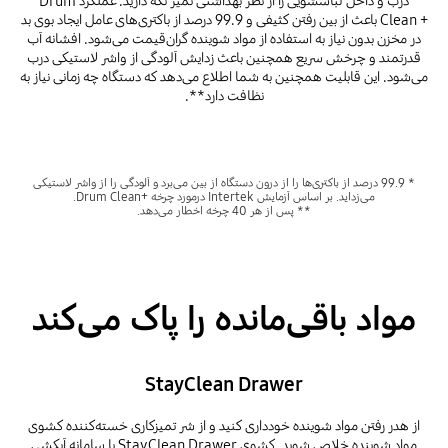
درب و داخل لباسشویی را از نظر بهداشتی تمیز نگه دارید. عملکرد ‎Drum
Clean +‎ باعث از بین رفتن کثیفی و 99.9 درصد از باکتری‌های عامل ایجاد بوی بد
در مخزن بدون نیاز به استفاده از مواد شوینده گران‌قیمت می‌شود. افشانه آب
قدرتمند و چرخش سریع همچنین باعث زدایش آلودگی از واشر لاستیکی درب
می‌شود. این قابلیت همچنین به شما اطلاع می‌دهد که دستگاه چه زمانی نیاز به
نظافت دارد**.
* 99.9 درصد از باکتری‌ها را از درون دستگاه از بین می‌برد و آلودگی را از واشر لاستیکی
می‌زداید. بر اساس آزمایش Intertek درمورد چرخه Drum Clean+‎.
** پس از هر 40 چرخه اخطار می‌دهد.
مواد باقی‌مانده را پاک می‌کند
StayClean Drawer
از هدر رفتن مواد شوینده خودداری کنید و از شر تمیزکاری خسته‌کننده کشوی
مواد شوینده خلاص شوید. کشوی StayClean Drawer با سامانه آبکشی