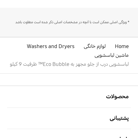
دارد
دارد
دارد
2nd Diamond (الماسه
دوم)
* ویژگی اصلی ممکن است با آنچه در مشخصات اصلی ذکر شده است متفاوت باشد
Colors
شستشوی روزانه
شدید
تنظیم زبان
دارد
دارد
دارد
دارد
Home
لوازم خانگی
Washers and Dryers
پارچه ظریف
آبکشی/چرخش
ماشین لباسشویی
لباسشویی درب از جلو مجهز به Eco Bubble™ ظرفیت 9 کیلو
موتور
چرخه من
دارد
دارد
DIT
دارد
Drum Clean
پنبه
باز کن
Footer Navigation
پیش-شستشو
شستشوی سریع
دارد
دارد
محصولات
دارد
دارد
باز کن
بخار بهداشتی
جین
پشتیبانی
Smart Things
سرعت چرخش
دارد
دارد
باز کن
دارد
1400 دور در دقیقه