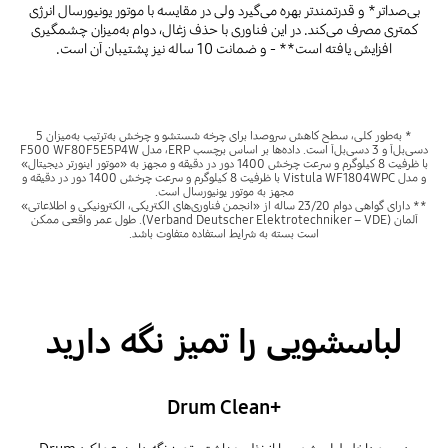
بی‌صداتر* و قدرتمندتر بهره می‌گیرد ولی در مقایسه با موتور یونیورسال انرژی
کمتری مصرف می‌کند. در این فناوری با حذف زغال، دوام به‌میزان چشمگیری
افزایش یافته است** - و ضمانت 10 ساله نیز پشتیبان آن است.
* به‌طور کلی، سطح کاهش سروصدا برای چرخه شستشو و چرخش به‌ترتیب به‌میزان 5
دسی‌بل‌آ و 3 دسی‌بل‌آ است. داده‌ها بر اساس برچسب ERP، مدل F500 WF80F5E5P4W
‏با ظرفیت 8 کیلوگرم و سرعت چرخش 1400 دور در دقیقه و مجهز به «موتور اینورتر دیجیتال»
و مدل Vistula WF1804WPC ‏با ظرفیت 8 کیلوگرم و سرعت چرخش 1400 دور در دقیقه و
مجهز به موتور یونیورسال است.
** دارای گواهی دوام 23/20 ساله از «انجمن فناوری‌های الکتریکی، الکترونیکی و اطلاعاتی»
آلمان (Verband Deutscher Elektrotechniker – VDE). طول عمر واقعی ممکن
است بسته به شرایط استفاده متفاوت باشد.
لباسشویی را تمیز نگه دارید
Drum Clean+‎