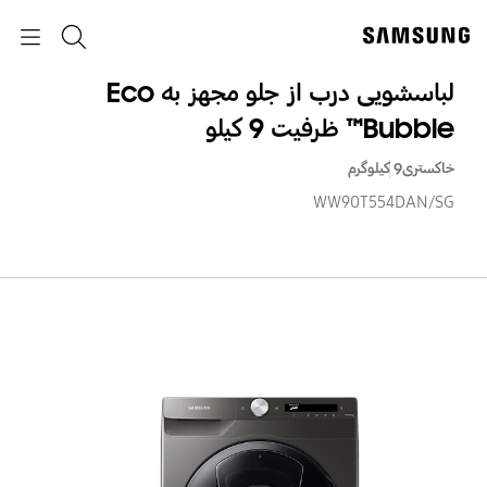
p
p
o
o
جستجو
Navigation
y
t
p
لباسشویی درب از جلو مجهز به Eco
Bubble™ ظرفیت 9 کیلو
خاکستری
9 کیلوگرم
WW90T554DAN/SG
لبا
درب
از
جلو
مجه