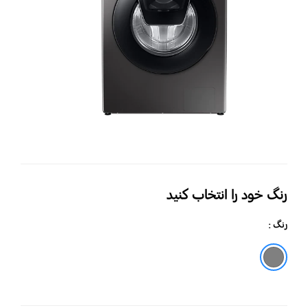
به
Eco
ظرف
9
کیلو
رنگ خود را انتخاب کنید
رنگ :
خاکستری