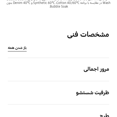
Wash در مقایسه با برنامه Cotton 40/60°C‏، Synthetic 60°C‏ و Denim 40°C بدون
Bubble Soak.
مشخصات فنی
باز شدن همه
مرور اجمالی
ظرفیت شستشو (کیلوگرم)
رنگ بدنه
ظرفیت شستشو
Inox
‎9.0‎
ظرفیت شستشو (کیلوگرم)
در
نمایشگر پنل
‎9.0‎
طرح