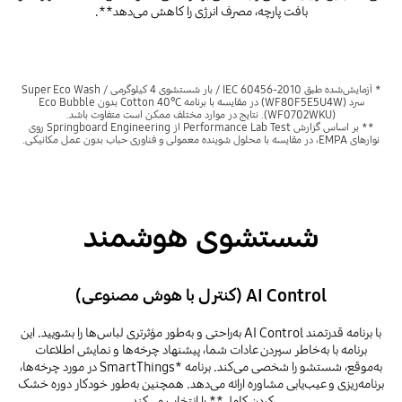
بافت پارچه، مصرف انرژی را کاهش می‌دهد**.
* آزمایش‌شده طبق IEC 60456-2010 / بار شستشوی 4 کیلوگرمی / Super Eco Wash
سرد (WF80F5E5U4W) در مقایسه با برنامه Cotton 40°C بدون Eco Bubble
‏(WF0702WKU). نتایج در موارد مختلف ممکن است متفاوت باشد.
** بر اساس گزارش Performance Lab Test از Springboard Engineering روی
نوارهای EMPA، در مقایسه با محلول شوینده معمولی و فناوری حباب بدون عمل مکانیکی.
شستشوی هوشمند
AI Control (کنترل با هوش مصنوعی)
با برنامه قدرتمند AI Control به‌راحتی و به‌طور مؤثرتری لباس‌ها را بشویید. این
برنامه با به‌خاطر سپردن عادات شما، پیشنهاد چرخه‌ها و نمایش اطلاعات
به‌موقع، شستشو را شخصی می‌کند. برنامه SmartThings*‎ در مورد چرخه‌ها،
برنامه‌ریزی و عیب‌یابی مشاوره ارائه می‌دهد. همچنین به‌طور خودکار دوره خشک
کردن کامل** را انتخاب می‌کند.