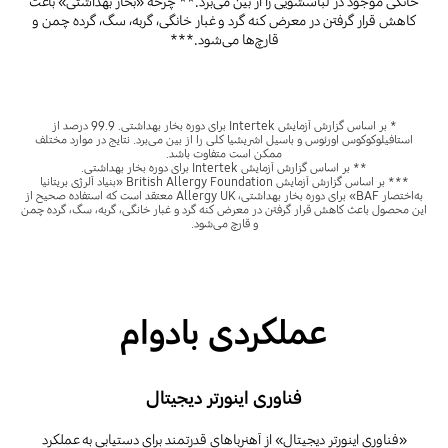
خانگی موجود در لباسشویی را از بین می‌برد.** چرخه «بخار بهداشتی» باعث
کاهش قرار گرفتن در معرض کنه‌ گرد و غبار خانگی، گربه، سگ، گرده چمن و
قارچ‌ها می‌شود.***
* بر اساس گزارش آزمایش Intertek برای دوره بخار بهداشتی. 99.9 درصد از
استافیلوکوکوس اورئوس و باسیل اشریشیا کلی را از بین می‌برد. نتایج در موارد مختلف
ممکن است متفاوت باشد.
** بر اساس گزارش آزمایش Intertek برای دوره بخار بهداشتی.
*** بر اساس گزارش آزمایش British Allergy Foundation «بنیاد آلرژی بریتانیا
به‌اختصار BAF» برای دوره بخار بهداشتی، Allergy UK معتقد است که استفاده صحیح از
این محصول باعث کاهش قرار گرفتن در معرض کنه گرد و غبار خانگی، گربه، سگ، گرده چمن
و قارچ می‌شود.
عملکردی بادوام
فناوری اینورتر دیجیتال
«فناوری اینورتر دیجیتال» از آهنرباهای قدرتمند برای دستیابی به عملکرد