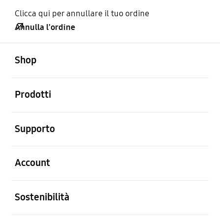
Clicca qui per annullare il tuo ordine
Annulla l'ordine
Aperto
Footer Navigation
Shop
Aperto
Prodotti
Aperto
Supporto
Aperto
Account
Aperto
Sostenibilità
Aperto