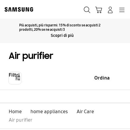
Skip
Skip
to
to
Ricerca
Carrello
Accedi
Navigazione
content
accessibility
help
Più acquisti, più risparmi: 15% di sconto se acquisti 2
Fai clic per espandere
prodotti, 20% se ne acquisti 3
Scopri di più
Air purifier
Filtri
Ordina
Home
home appliances
Air Care
Air purifier