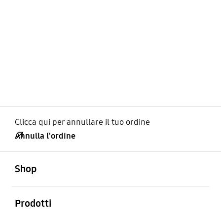
Clicca qui per annullare il tuo ordine
Annulla l'ordine
Aperto
Footer Navigation
Shop
Aperto
Prodotti