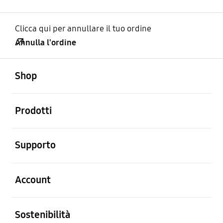
Clicca qui per annullare il tuo ordine
Annulla l'ordine
Aperto
Footer Navigation
Shop
Aperto
Prodotti
Aperto
Supporto
Aperto
Account
Aperto
Sostenibilità