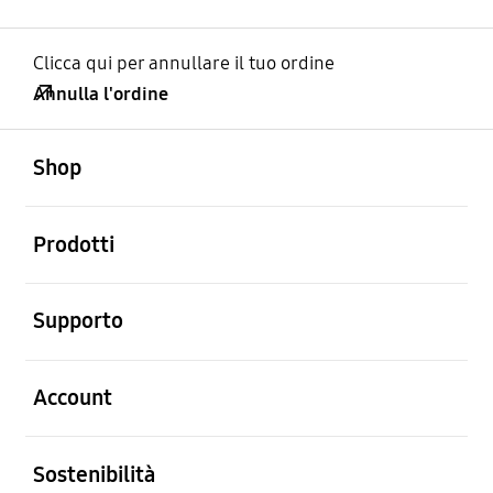
Clicca qui per annullare il tuo ordine
Annulla l'ordine
Aperto
Footer Navigation
Shop
Aperto
Prodotti
Aperto
Supporto
Aperto
Account
Aperto
Sostenibilità