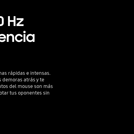
0 Hz
encia
nas rápidas e intensas.
s demoras atrás y te
entos del mouse son más
otar tus oponentes sin
Sumérgete en el mundo curvo