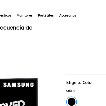
ésticos
Monitores
Portátiles
Accesorios
frecuencia de
Monitor
curvo
Elige tu Color
para
Color :
juegos
de
Negro