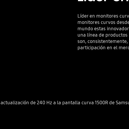
Líder en monitores cur
monitores curvos desde
mundo estas innovadoras
una línea de productos
son, consistentemente, 
participación en el mer
 actualización de 240 Hz a la pantalla curva 1500R de Sam
Velocidad de 240 Hz para una experiencia rápida y fluida