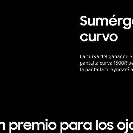
Sumérge
curvo
La curva del ganador. 
pantalla curva 1500R p
la pantalla te ayudará 
Playing video
n premio para los oj