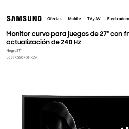
Skip
to
content
Ofertas
Mobile
TV y AV
Electrodom
Monitor curvo para juegos de 27" con 
actualización de 240 Hz
Negro
27”
LC27RG50FQNXZA