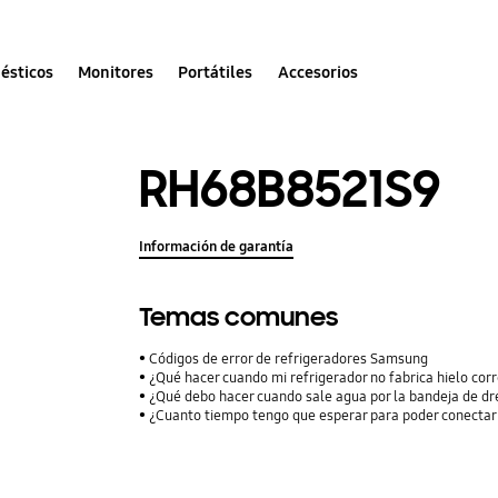
ésticos
Monitores
Portátiles
Accesorios
RH68B8521S9
Información de garantía
Temas comunes
Códigos de error de refrigeradores Samsung
¿Qué hacer cuando mi refrigerador no fabrica hielo co
¿Qué debo hacer cuando sale agua por la bandeja de dr
¿Cuanto tiempo tengo que esperar para poder conectar m