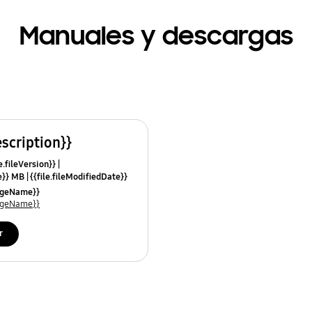
Manuales y descargas
escription}}
e.fileVersion}}
ze}} MB
{{file.fileModifiedDate}}
mes}}
uageName}}
uageName}}
r