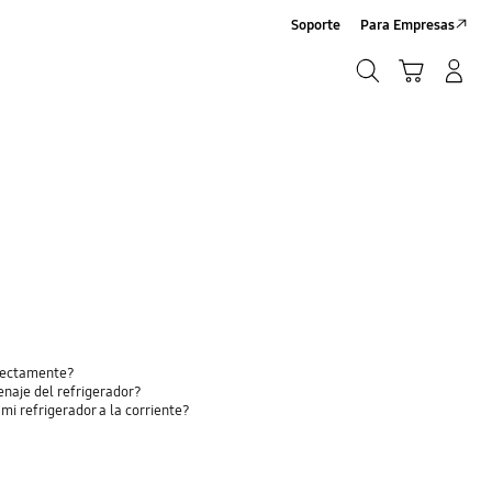
Soporte
Para Empresas
Búsqueda
Carrito
Iniciar sesión/Sign-Up
Búsqueda
rrectamente?
enaje del refrigerador?
i refrigerador a la corriente?