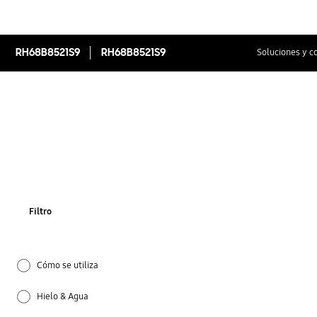
RH68B8521S9
RH68B8521S9
Soluciones y c
Filtro
Cómo se utiliza
Hielo & Agua