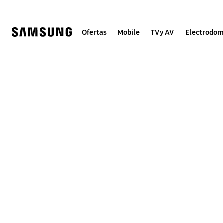
Skip
to
content
Ofertas
Mobile
TV y AV
Electrodom