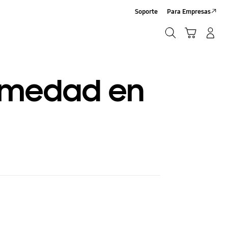
Soporte
Para Empresas
Búsqueda
Carrito
Iniciar sesión/Sign-Up
Búsqueda
humedad en