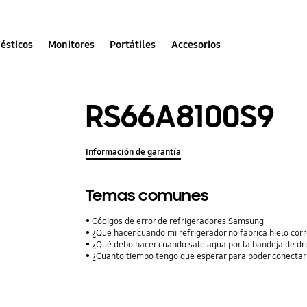
ésticos
Monitores
Portátiles
Accesorios
RS66A8100S9
Información de garantía
Temas comunes
Códigos de error de refrigeradores Samsung
¿Qué hacer cuando mi refrigerador no fabrica hielo co
¿Qué debo hacer cuando sale agua por la bandeja de dr
¿Cuanto tiempo tengo que esperar para poder conectar m