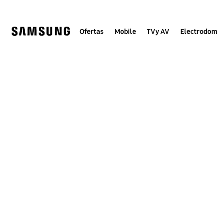
Skip
to
content
Ofertas
Mobile
TV y AV
Electrodom