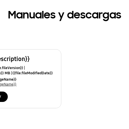
Manuales y descargas
escription}}
e.fileVersion}}
ze}} MB
{{file.fileModifiedDate}}
mes}}
uageName}}
uageName}}
r