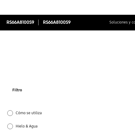
RS66A8100S9
RS66A8100S9
Soluciones y c
Filtro
Cómo se utiliza
Hielo & Agua