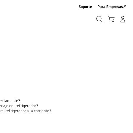
Soporte
Para Empresas
Búsqueda
Carrito
Iniciar sesión/Sign-Up
Búsqueda
rrectamente?
enaje del refrigerador?
i refrigerador a la corriente?