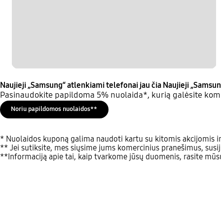
Naujieji „Samsung“ atlenkiami telefonai jau čia
Naujieji „Samsun
Pasinaudokite papildoma 5% nuolaida*, kurią galėsite komb
Noriu papildomos nuolaidos**
* Nuolaidos kuponą galima naudoti kartu su kitomis akcijomis ir
** Jei sutiksite, mes siųsime jums komercinius pranešimus, susij
**Informaciją apie tai, kaip tvarkome jūsų duomenis, rasite mū