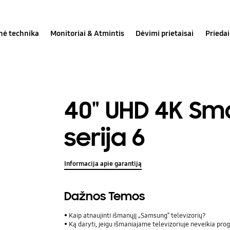
inė technika
Monitoriai & Atmintis
Dėvimi prietaisai
Priedai
40" UHD 4K Sm
serija 6
Informacija apie garantiją
Dažnos Temos
Kaip atnaujinti išmanųjį „Samsung“ televizorių?
Ką daryti, jeigu išmaniajame televizoriuje neveikia pr