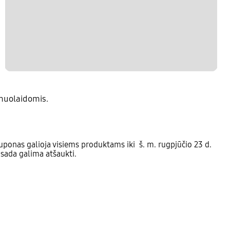
nuolaidomis.
ponas galioja visiems produktams iki š. m. rugpjūčio 23 d.
isada galima atšaukti.