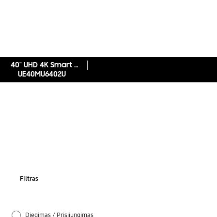
40" UHD 4K Smart TV MU6402 serija 6
UE40MU6402U
Filtras
Diegimas / Prisijungimas