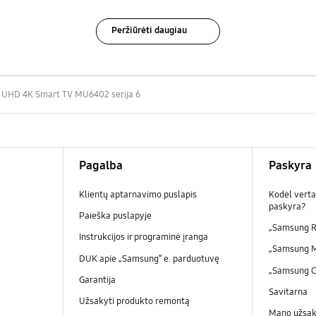
Peržiūrėti daugiau
 UHD 4K Smart TV MU6402 serija 6
Pagalba
Paskyra
Klientų aptarnavimo puslapis
Kodėl verta
paskyra?
Paieška puslapyje
„Samsung R
Instrukcijos ir programinė įranga
„Samsung 
DUK apie „Samsung“ e. parduotuvę
„Samsung 
Garantija
Savitarna
Užsakyti produkto remontą
Mano užsa