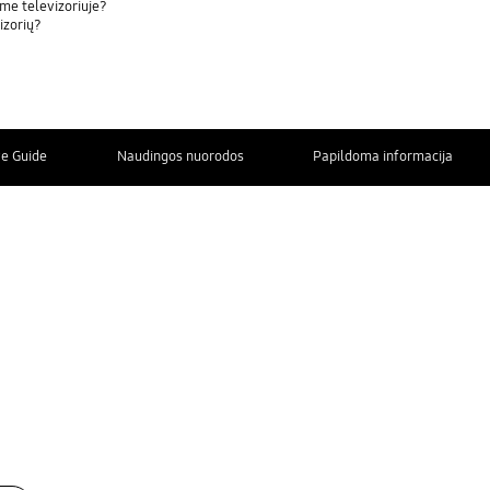
ame televizoriuje?
izorių?
ve Guide
Naudingos nuorodos
Papildoma informacija
SUSISIEKITE
SU MUMIS