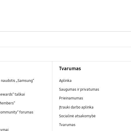
Tvarumas
 naudotis „Samsung“
Aplinka
Saugumas ir privatumas
ewards“ taškai
Prieinamumas
Members“
Įtrauki darbo aplinka
Community“ forumas
Socialinė atsakomybė
Tvarumas
kymai