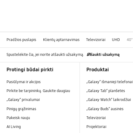
Pradžios puslapis
Klientų aptarnavimas
Televizoriai
UHD
40"
Spustelėkite čia, jei norite atšaukti užsakymą.
Atšaukti užsakymą
Footer Navigation
Protingi būdai pirkti
Produktai
Pasiūlymai ir akcijos
„Galaxy“ išmanieji telefonai
Pirkite be tarpininkų. Gaukite daugiau
„Galaxy Tab“ planšetės
„Galaxy“ privalumai
„Galaxy Watch“ laikrodžiai
Pinigų grąžinimas
„Galaxy Buds“ ausinės
Pakeisk nauju
Televizoriai
AI Living
Projektoriai