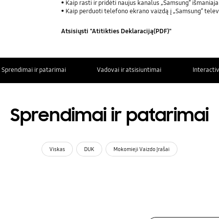
Kaip rasti ir pridėti naujus kanalus „Samsung“ išmaniaj
Kaip perduoti telefono ekrano vaizdą į „Samsung“ telev
Atsisiųsti "Atitikties Deklaraciją(PDF)"
Sprendimai ir patarimai
Vadovai ir atsisiuntimai
Interacti
Sprendimai ir patarimai
Viskas
DUK
Mokomieji Vaizdo Įrašai