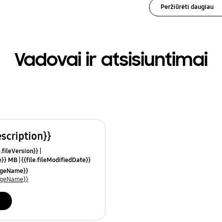
Peržiūrėti daugiau
Vadovai ir atsisiuntimai
escription}}
e.fileVersion}}
ze}} MB
{{file.fileModifiedDate}}
mes}}
uageName}}
uageName}}
i