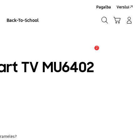
Pagalba
Verslui
Paieška
Vežimėlis
Prisijungti/Sign-Up
Back-To-School
Paieška
2
Įspėjimas
art TV MU6402
ogramėlės?