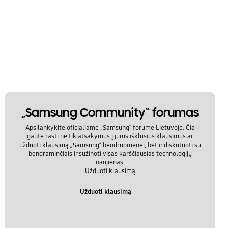
„Samsung Community“ forumas
Apsilankykite oficialiame „Samsung“ forume Lietuvoje. Čia
galite rasti ne tik atsakymus į jums išklusius klausimus ar
užduoti klausimą „Samsung“ bendruomenei, bet ir diskutuoti su
bendraminčiais ir sužinoti visas karščiausias technologijų
naujienas.
Užduoti klausimą
Užduoti klausimą