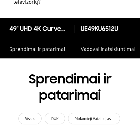
televizorių?
49" UHD 4K Curved Smart TV KU6512 serija 6
UE49KU6512U
Sprendimai ir patarimai
Vadovai ir atsisiuntimai
Sprendimai ir
patarimai
Viskas
DUK
Mokomieji Vaizdo Įrašai