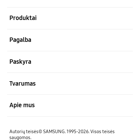
atviras
Produktai
atviras
Pagalba
atviras
Paskyra
atviras
Tvarumas
atviras
Apie mus
Autorių teisės© SAMSUNG. 1995-2026. Visos teisės
saugomos.