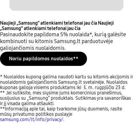
Naujieji „Samsung“ atlenkiami telefonai jau čia
Naujieji
„Samsung“ atlenkiami telefonai jau čia
Pasinaudokite papildoma 5% nuolaida*, kurią galėsite
kombinuoti su kitomis Samsung.lt parduotuvėje
galiojančiomis nuolaidomis.
Noriu papildomos nuolaidos**
* Nuolaidos kuponą galima naudoti kartu su kitomis akcijomis ir
nuolaidomis galiojančiomis Samsung.lt svetainėje. Nuolaidos
kuponas galioja visiems produktams iki š. m. rugpjūčio 23 d.
** Jei sutiksite, mes siųsime jums komercinius pranešimus,
susijusius su „Samsung“ produktais. Sutikimas yra savanoriškas
ir jį visada galima atšaukti.
**Informaciją apie tai, kaip tvarkome jūsų duomenis, rasite
mūsų privatumo politikos puslayje
samsung.com/lt/info/privacy/
.