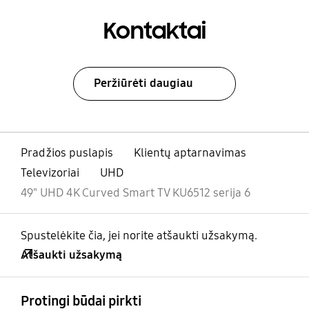
Kontaktai
Peržiūrėti daugiau
Pradžios puslapis
Klientų aptarnavimas
Televizoriai
UHD
49" UHD 4K Curved Smart TV KU6512 serija 6
Spustelėkite čia, jei norite atšaukti užsakymą.
Atšaukti užsakymą
atviras
Footer Navigation
Protingi būdai pirkti