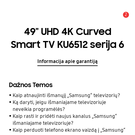
2
Įspėjimas
49" UHD 4K Curved
Smart TV KU6512 serija 6
Informacija apie garantiją
Dažnos Temos
Kaip atnaujinti išmanųjį „Samsung“ televizorių?
Ką daryti, jeigu išmaniajame televizoriuje
neveikia programėlės?
Kaip rasti ir pridėti naujus kanalus „Samsung“
išmaniajame televizoriuje?
Kaip perduoti telefono ekrano vaizdą į „Samsung“