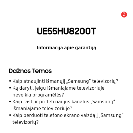
2
Įspėjimas
UE55HU8200T
Informacija apie garantiją
Dažnos Temos
Kaip atnaujinti išmanųjį „Samsung“ televizorių?
Ką daryti, jeigu išmaniajame televizoriuje
neveikia programėlės?
Kaip rasti ir pridėti naujus kanalus „Samsung“
išmaniajame televizoriuje?
Kaip perduoti telefono ekrano vaizdą į „Samsung“
televizorių?