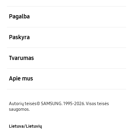
atviras
Pagalba
atviras
Paskyra
atviras
Tvarumas
atviras
Apie mus
Autorių teisės© SAMSUNG. 1995-2026. Visos teisės
saugomos.
Lietuva/Lietuvių