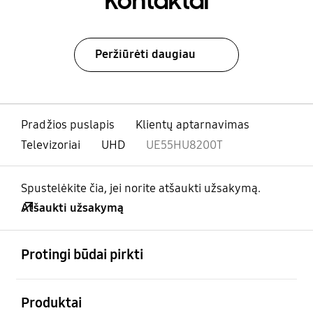
Kontaktai
Peržiūrėti daugiau
Pradžios puslapis
Klientų aptarnavimas
Televizoriai
UHD
UE55HU8200T
Spustelėkite čia, jei norite atšaukti užsakymą.
Atšaukti užsakymą
atviras
Footer Navigation
Protingi būdai pirkti
atviras
Produktai