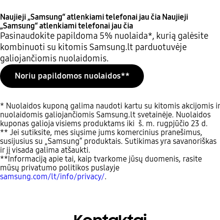
Naujieji „Samsung“ atlenkiami telefonai jau čia
Naujieji
„Samsung“ atlenkiami telefonai jau čia
Pasinaudokite papildoma 5% nuolaida*, kurią galėsite
kombinuoti su kitomis Samsung.lt parduotuvėje
galiojančiomis nuolaidomis.
Noriu papildomos nuolaidos**
* Nuolaidos kuponą galima naudoti kartu su kitomis akcijomis ir
nuolaidomis galiojančiomis Samsung.lt svetainėje. Nuolaidos
kuponas galioja visiems produktams iki š. m. rugpjūčio 23 d.
** Jei sutiksite, mes siųsime jums komercinius pranešimus,
susijusius su „Samsung“ produktais. Sutikimas yra savanoriškas
ir jį visada galima atšaukti.
**Informaciją apie tai, kaip tvarkome jūsų duomenis, rasite
mūsų privatumo politikos puslayje
samsung.com/lt/info/privacy/
.