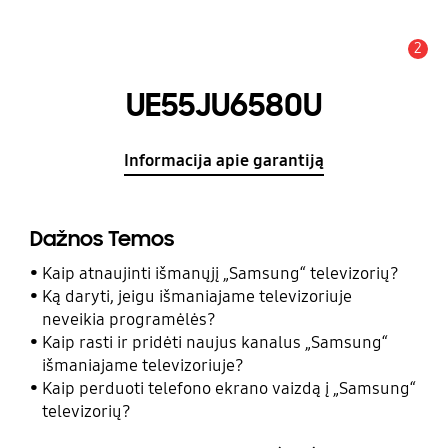
2
Įspėjimas
UE55JU6580U
Informacija apie garantiją
Dažnos Temos
Kaip atnaujinti išmanųjį „Samsung“ televizorių?
Ką daryti, jeigu išmaniajame televizoriuje
neveikia programėlės?
Kaip rasti ir pridėti naujus kanalus „Samsung“
išmaniajame televizoriuje?
Kaip perduoti telefono ekrano vaizdą į „Samsung“
televizorių?