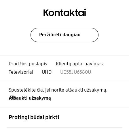
Kontaktai
Peržiūrėti daugiau
Pradžios puslapis
Klientų aptarnavimas
Televizoriai
UHD
UE55JU6580U
Spustelėkite čia, jei norite atšaukti užsakymą.
Atšaukti užsakymą
atviras
Footer Navigation
Protingi būdai pirkti
atviras