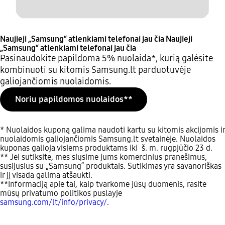
Naujieji „Samsung“ atlenkiami telefonai jau čia
Naujieji
„Samsung“ atlenkiami telefonai jau čia
Pasinaudokite papildoma 5% nuolaida*, kurią galėsite
kombinuoti su kitomis Samsung.lt parduotuvėje
galiojančiomis nuolaidomis.
Noriu papildomos nuolaidos**
* Nuolaidos kuponą galima naudoti kartu su kitomis akcijomis ir
nuolaidomis galiojančiomis Samsung.lt svetainėje. Nuolaidos
kuponas galioja visiems produktams iki š. m. rugpjūčio 23 d.
** Jei sutiksite, mes siųsime jums komercinius pranešimus,
susijusius su „Samsung“ produktais. Sutikimas yra savanoriškas
ir jį visada galima atšaukti.
**Informaciją apie tai, kaip tvarkome jūsų duomenis, rasite
mūsų privatumo politikos puslayje
samsung.com/lt/info/privacy/
.