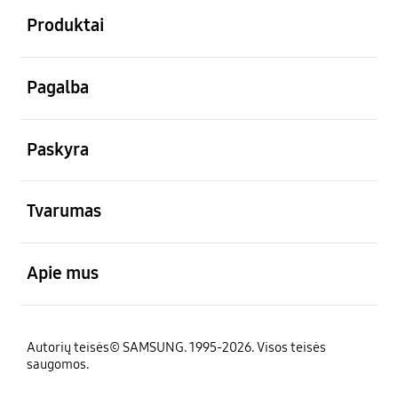
Produktai
atviras
Pagalba
atviras
Paskyra
atviras
Tvarumas
atviras
Apie mus
Autorių teisės© SAMSUNG. 1995-2026. Visos teisės
saugomos.