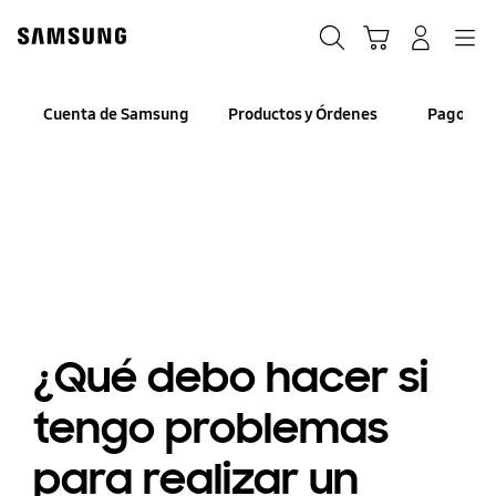
Skip
to
Búsqueda
Navegación
Iniciar Sesión
Carrito de compras
content
Cuenta de Samsung
Productos y Órdenes
Pagos y 
¿Qué debo hacer si
tengo problemas
para realizar un