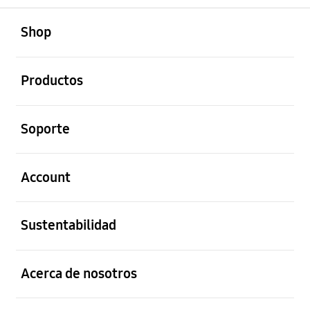
abierto
Footer Navigation
Shop
abierto
Productos
abierto
Soporte
abierto
Account
abierto
Sustentabilidad
abierto
Acerca de nosotros