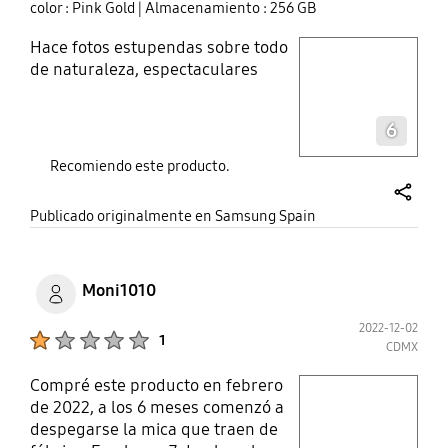
color : Pink Gold
| Almacenamiento : 256 GB
Hace fotos estupendas sobre todo
play video
de naturaleza, espectaculares
Layer popup open
6
Recomiendo este producto.
share
Publicado originalmente en Samsung Spain
Moni1010
2022-12-02
Product Ratings :
1
CDMX
Compré este producto en febrero
play video
de 2022, a los 6 meses comenzó a
despegarse la mica que traen de
Layer popup open