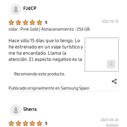
FJdCP
Product Ratings :
2022-10-14
5
color : Pink Gold
| Almacenamiento : 256 GB
Hace sólo 15 días que lo tengo. Lo
play video
he estrenado en un viaje turístico y
me ha encantado. Llama la
Layer popup open
atención. El aspecto negativo es la
6
batería. Haciendo turismo no dura
el dia (fotos, gps, etc.) Yo he
Recomiendo este producto.
llevado una bateria externa y la he
tenido que usar. Hecho de menos,
share
Publicado originalmente en Samsung Spain
como en otros modelos que he
tenido, la foto en modo dual (el
Galaxy S7+ lo tiene y yo lo sigo
utilizando para los vídeos selfi ¡es
Sheris
genial!) A ver si Samsung lo
2023-04-26
recupera y mejora; en mi opinión
Product Ratings :
5
Koblenz