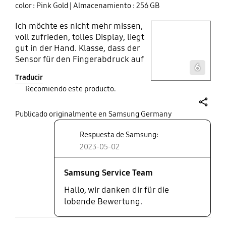
sería una buena opción en el Z.
color : Pink Gold
| Almacenamiento : 256 GB
Saludos.
Ich möchte es nicht mehr missen,
play video
voll zufrieden, tolles Display, liegt
gut in der Hand. Klasse, dass der
Layer popup open
Sensor für den Fingerabdruck auf
6
der Seitentaste liegt.
Traducir
Recomiendo este producto.
share
Publicado originalmente en Samsung Germany
Respuesta de Samsung:
2023-05-02
Samsung Service Team
Hallo, wir danken dir für die
lobende Bewertung.