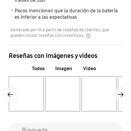
meses de uso
Pocos mencionan que la duración de la batería
es inferior a las expectativas
Generado por IA a partir de reseñas de clientes, que
pueden incluir reseñas con incentivos.
disclaimer
Reseñas con imágenes y videos
Todos
Imagen
Video
Layer popup open
Layer popup open
Layer popup open
Layer popup open
Previous
Next