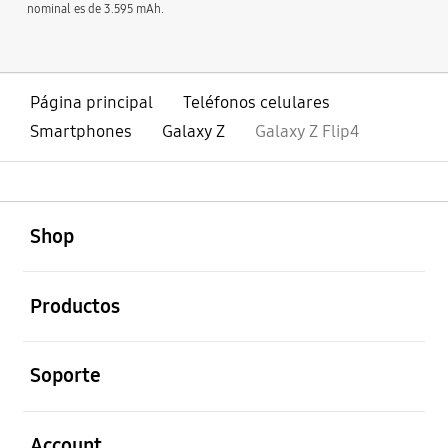
nominal es de 3.595 mAh.
Página principal
Teléfonos celulares
Smartphones
Galaxy Z
Galaxy Z Flip4
abierto
Footer Navigation
Shop
abierto
Productos
abierto
Soporte
abierto
Account