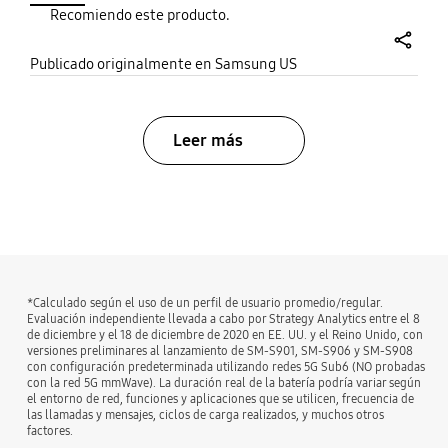
Recomiendo este producto.
screen is beautiful and fluid. I'm a
certified flipologist now. I hate how
share
the top reviews for this phone are
Publicado originalmente en Samsung US
all negative user experiences. Just
because that happened to you
doesn't mean it will be that way for
Leer más
everyone! Not only that I'm sure
Samsung found a way to remedy
the situation. That being said I own
bazaarvoice Certification Label
iPhone 13 Pro and the Pixel 7. I will
choose my flip ANY day of the week
over those 2 phones. The camera is
great, the versitility is great and
*Calculado según el uso de un perfil de usuario promedio/regular.
the attention this phone gets from
Evaluación independiente llevada a cabo por Strategy Analytics entre el 8
other people when I use is it is
de diciembre y el 18 de diciembre de 2020 en EE. UU. y el Reino Unido, con
great! So please don't base your
versiones preliminares al lanzamiento de SM-S901, SM-S906 y SM-S908
con configuración predeterminada utilizando redes 5G Sub6 (NO probadas
purchase off of those bad reviews.
con la red 5G mmWave). La duración real de la batería podría variar según
el entorno de red, funciones y aplicaciones que se utilicen, frecuencia de
las llamadas y mensajes, ciclos de carga realizados, y muchos otros
factores.