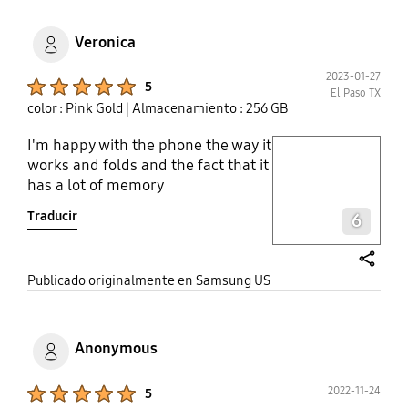
Veronica
2023-01-27
Product Ratings :
5
El Paso TX
color : Pink Gold
| Almacenamiento : 256 GB
I'm happy with the phone the way it
play video
works and folds and the fact that it
has a lot of memory
Layer popup open
Traducir
6
share
Publicado originalmente en Samsung US
Anonymous
Product Ratings :
2022-11-24
5