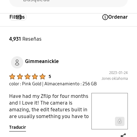
Filtros
Ordenar
Open Tooltip Layer
4,931
Reseñas
Gimmeanickle
2023-01-24
Product Ratings :
5
Jones oklahoma
color : Pink Gold
| Almacenamiento : 256 GB
Have had my Zflip for four months
play video
and I Love it! The camera is
amazing, the edit features built in
Layer popup open
are usually something you have to
6
download extra apps and pay
Traducir
premium prices for. This pretty
little thing gets lots of attention