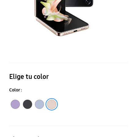
Elige tu color
Color :
Graphite
Blue
Púrpura Bora
Pink Gold