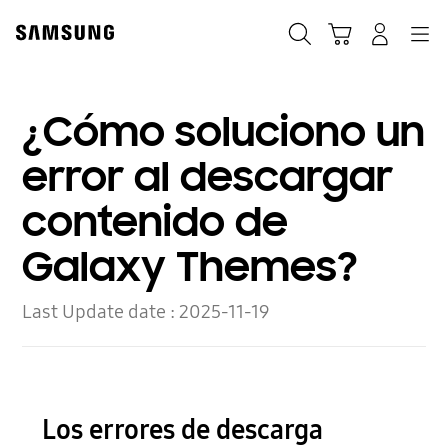
Skip
to
Búsqueda
Navegación
Iniciar Sesión
Carrito de compras
content
¿Cómo soluciono un
error al descargar
contenido de
Galaxy Themes?
Last Update date :
2025-11-19
Los errores de descarga