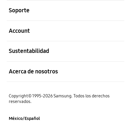
abierto
Soporte
abierto
Account
abierto
Sustentabilidad
abierto
Acerca de nosotros
Copyright© 1995-2026 Samsung. Todos los derechos
reservados.
México/Español