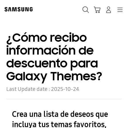
Skip
to
Búsqueda
Navegación
Iniciar Sesión
Carrito de compras
content
¿Cómo recibo
información de
descuento para
Galaxy Themes?
Last Update date :
2025-10-24
Crea una lista de deseos que
incluya tus temas favoritos,