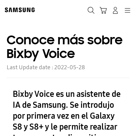
Skip
to
Búsqueda
Navegación
Iniciar Sesión
Carrito de compras
content
Conoce más sobre
Bixby Voice
Last Update date :
2022-05-28
Bixby Voice es un asistente de
IA de Samsung. Se introdujo
por primera vez en el Galaxy
S8 y S8+ y le permite realizar