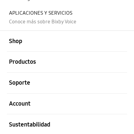
APLICACIONES Y SERVICIOS
Conoce más sobre Bixby Voice
abierto
Footer Navigation
Shop
abierto
Productos
abierto
Soporte
abierto
Account
abierto
Sustentabilidad