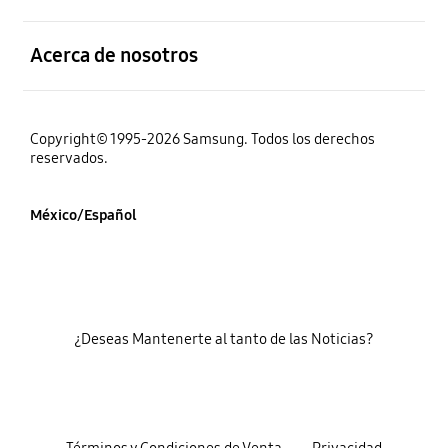
abierto
Acerca de nosotros
Copyright© 1995-2026 Samsung. Todos los derechos
reservados.
México/Español
¿Deseas Mantenerte al tanto de las Noticias?
Términos y Condiciones de Venta
Privacidad