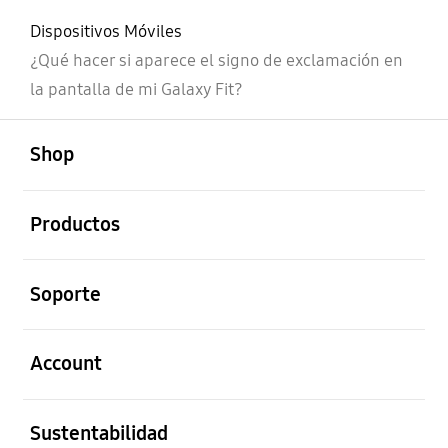
Dispositivos Móviles
¿Qué hacer si aparece el signo de exclamación en
la pantalla de mi Galaxy Fit?
abierto
Footer Navigation
Shop
abierto
Productos
abierto
Soporte
abierto
Account
abierto
Sustentabilidad