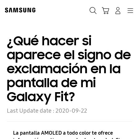
Skip
to
Búsqueda
Navegación
Iniciar Sesión
Carrito de compras
content
¿Qué hacer si
aparece el signo de
exclamación en la
pantalla de mi
Galaxy Fit?
Last Update date :
2020-09-22
La pantalla AMOLED a todo color te ofrece