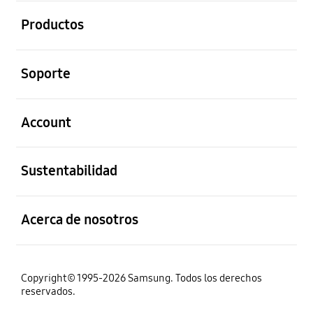
abierto
Productos
abierto
Soporte
abierto
Account
abierto
Sustentabilidad
abierto
Acerca de nosotros
Copyright© 1995-2026 Samsung. Todos los derechos
reservados.