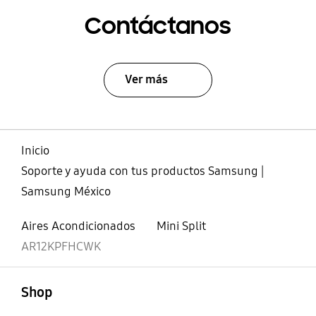
Contáctanos
Ver más
Inicio
Soporte y ayuda con tus productos Samsung |
Samsung México
Aires Acondicionados
Mini Split
AR12KPFHCWK
abierto
Footer Navigation
Shop