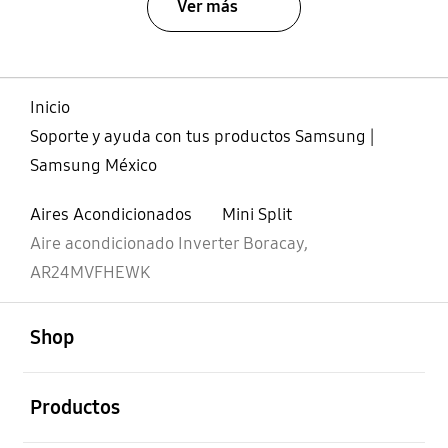
Ver más
Inicio
Soporte y ayuda con tus productos Samsung |
Samsung México
Aires Acondicionados
Mini Split
Aire acondicionado Inverter Boracay,
AR24MVFHEWK
abierto
Footer Navigation
Shop
abierto
Productos
abierto