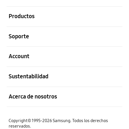
abierto
Productos
abierto
Soporte
abierto
Account
abierto
Sustentabilidad
abierto
Acerca de nosotros
Copyright© 1995-2026 Samsung. Todos los derechos
reservados.