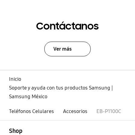
Contáctanos
Ver más
Inicio
Soporte y ayuda con tus productos Samsung |
Samsung México
Teléfonos Celulares
Accesorios
EB-P1100C
abierto
Footer Navigation
Shop