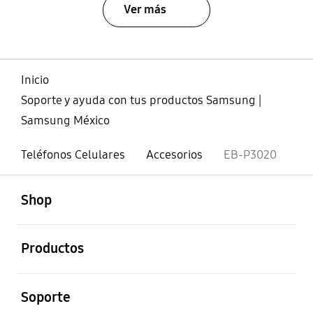
Ver más
Inicio
Soporte y ayuda con tus productos Samsung |
Samsung México
Teléfonos Celulares
Accesorios
EB-P3020
abierto
Footer Navigation
Shop
abierto
Productos
abierto
Soporte