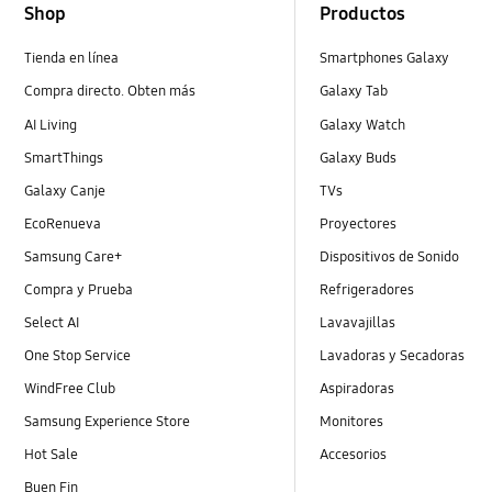
Shop
Productos
Tienda en línea
Smartphones Galaxy
Compra directo. Obten más
Galaxy Tab
AI Living
Galaxy Watch
SmartThings
Galaxy Buds
Galaxy Canje
TVs
EcoRenueva
Proyectores
Samsung Care+
Dispositivos de Sonido
Compra y Prueba
Refrigeradores
Select AI
Lavavajillas
One Stop Service
Lavadoras y Secadoras
WindFree Club
Aspiradoras
Samsung Experience Store
Monitores
Hot Sale
Accesorios
Buen Fin