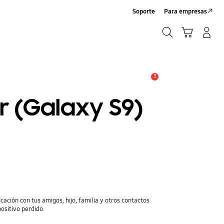
Soporte
Para empresas
Búsqueda
Iniciar Sesión/Registrarme
Carrito de compras
Búsqueda
3
Alerta
r (Galaxy S9)
cación con tus amigos, hijo, familia y otros contactos
positivo perdido.