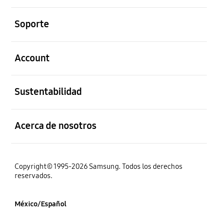
abierto
Soporte
abierto
Account
abierto
Sustentabilidad
abierto
Acerca de nosotros
Copyright© 1995-2026 Samsung. Todos los derechos
reservados.
México/Español