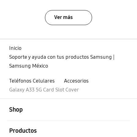
Ver más
Inicio
Soporte y ayuda con tus productos Samsung |
Samsung México
Teléfonos Celulares
Accesorios
Galaxy A33 5G Card Slot Cover
abierto
Footer Navigation
Shop
abierto
Productos