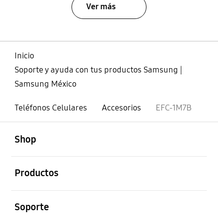
Ver más
Inicio
Soporte y ayuda con tus productos Samsung |
Samsung México
Teléfonos Celulares
Accesorios
EFC-1M7B
abierto
Footer Navigation
Shop
abierto
Productos
abierto
Soporte