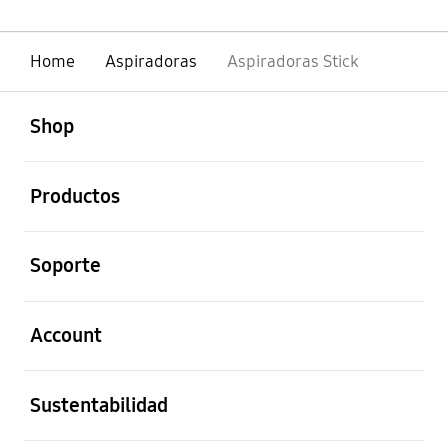
Home
Aspiradoras
Aspiradoras Stick
abierto
Footer Navigation
Shop
abierto
Productos
abierto
Soporte
abierto
Account
abierto
Sustentabilidad
abierto