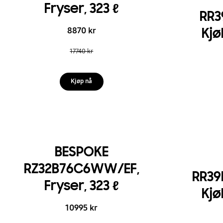
Fryser, 323 ℓ
RR3
Kjø
8870 kr
17740 kr
Kjøp nå
BESPOKE
RZ32B76C6WW/EF,
RR3
Fryser, 323 ℓ
Kjø
10995 kr