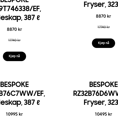
Fryser, 323
9T746338/EF,
leskap, 387 ℓ
8870 kr
17740 kr
8870 kr
17740 kr
Kjøp nå
Kjøp nå
BESPOKE
BESPOKE
9B76C7WW/EF,
RZ32B76D6WW
leskap, 387 ℓ
Fryser, 323
10995 kr
10495 kr