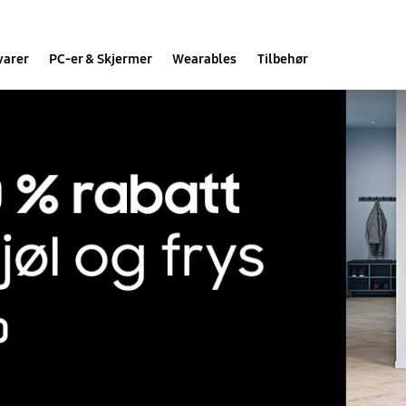
varer
PC-er & Skjermer
Wearables
Tilbehør