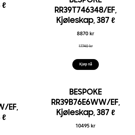
 ℓ
RR39T746348/EF,
Kjøleskap, 387 ℓ
8870 kr
17740 kr
Kjøp nå
BESPOKE
RR39B76E6WW/EF,
/EF,
Kjøleskap, 387 ℓ
 ℓ
10495 kr