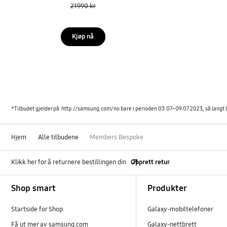
21990 kr
Kjøp nå
*Tilbudet gjelder på http://samsung.com/no bare i perioden 03.07–09.07.2023, så langt 
Hjem
Alle tilbudene
Members Bespoke
Klikk her for å returnere bestillingen din
Opprett retur
Footer Navigation
Shop smart
Produkter
Startside for Shop
Galaxy-mobiltelefoner
Få ut mer av samsung.com
Galaxy-nettbrett