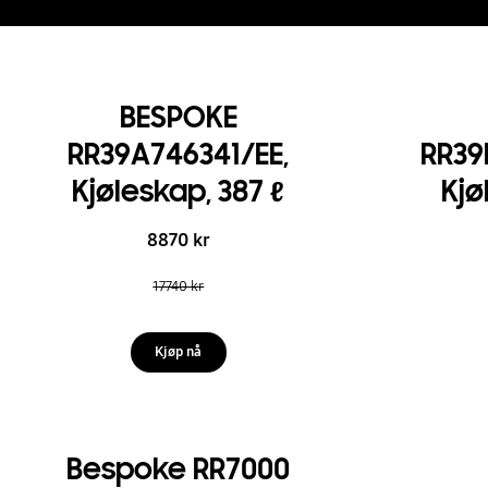
BESPOKE
RR39A746341/EE,
RR3
Kjøleskap, 387 ℓ
Kjø
8870 kr
17740 kr
Kjøp nå
Bespoke RR7000