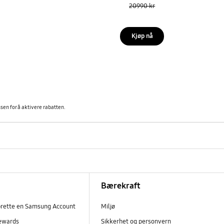
20990 kr
Kjøp nå
en for å aktivere rabatten.
Bærekraft
prette en Samsung Account
Miljø
ewards
Sikkerhet og personvern