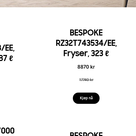
BESPOKE
RZ32T743534/EE,
/EE,
Fryser, 323 ℓ
87 ℓ
8870 kr
17740 kr
Kjøp nå
7000
BESPOKE