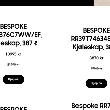
BESPOKE
BESPOKE
9B76C7WW/EF,
RR39T746348
leskap, 387 ℓ
Kjøleskap, 3
10995 kr
8870 kr
21990 kr
17740 kr
Kjøp nå
Kjøp nå
Bespoke RR
BESPOKE