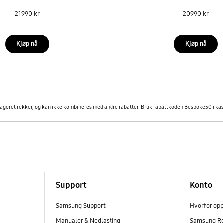
21990 kr
20990 kr
Kjøp nå
Kjøp nå
lageret rekker, og kan ikke kombineres med andre rabatter. Bruk rabattkoden Bespoke50 i kass
Support
Konto
Samsung Support
Hvorfor op
Manualer & Nedlasting
Samsung R