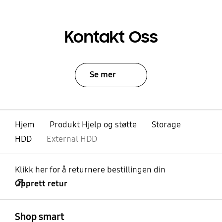
Kontakt Oss
Se mer
Hjem
Produkt Hjelp og støtte
Storage
HDD
External HDD
Klikk her for å returnere bestillingen din
Opprett retur
Åpen
Footer Navigation
Shop smart