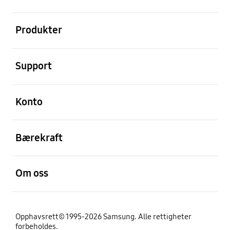
Åpen
Produkter
Åpen
Support
Åpen
Konto
Åpen
Bærekraft
Åpen
Om oss
Opphavsrett© 1995-2026 Samsung. Alle rettigheter
forbeholdes.