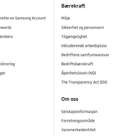
Bærekraft
prette en Samsung Account
Miljø
ewards
Sikkerhet og personvern
embers
Tilgjengelighet
r
Inkluderende arbeidsplass
Bedriftens samfunnsansvar
istrering
Bedriftsbærekraft
ger
Åpenhetsloven (NO)
The Transparency Act (EN)
Om oss
Selskapsinformasjon
Forretningsområde
Varemerkeidentitet