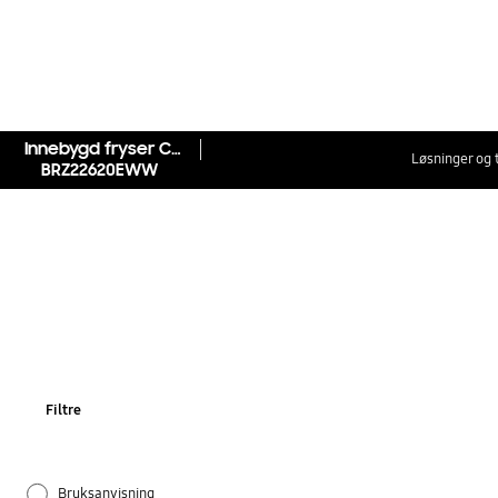
Innebygd fryser Cool Select+ 177,5 cm
Løsninger og 
BRZ22620EWW
Filtre
Bruksanvisning