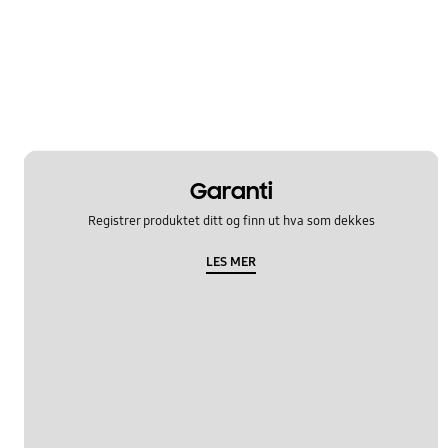
Garanti
Registrer produktet ditt og finn ut hva som dekkes
LES MER