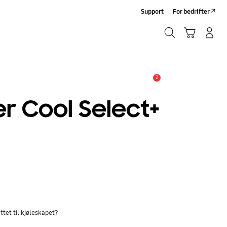
Support
For bedrifter
Søk
Handlevogn
Logg på/Registrer deg
Søk
2
Alarm
r Cool Select+
ttet til kjøleskapet?