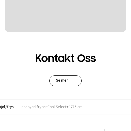
Kontakt Oss
Se mer
kjøl/frys
Innebygd fryser Cool Select+ 177,5 cm