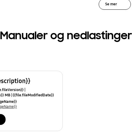
Se mer
Manualer og nedlastinger
escription}}
e.fileVersion}}
ze}} MB
{{file.fileModifiedDate}}
mes}}
uageName}}
uageName}}