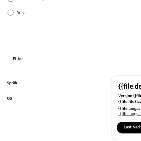
Bruk
Dør
Installasjon
Is og vann
Filter
Språk
{{file.d
Klikk for å utvide
Versjon {{fil
OS
{{file.fileSi
Klikk for å utvide
{{file.osNa
{{file.lang
{{file.lang
Last Ned