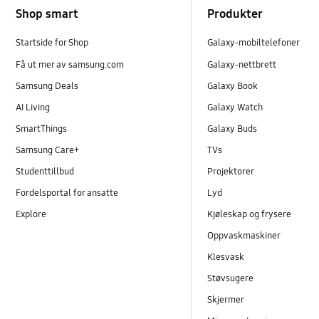
Shop smart
Produkter
Startside for Shop
Galaxy-mobiltelefoner
Få ut mer av samsung.com
Galaxy-nettbrett
Samsung Deals
Galaxy Book
AI Living
Galaxy Watch
SmartThings
Galaxy Buds
Samsung Care+
TVs
Studenttillbud
Projektorer
Fordelsportal for ansatte
Lyd
Explore
Kjøleskap og frysere
Oppvaskmaskiner
Klesvask
Støvsugere
Skjermer