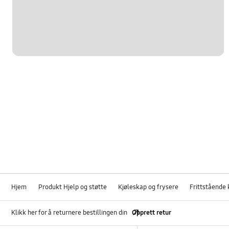
Hjem
Produkt Hjelp og støtte
Kjøleskap og frysere
Frittstående 
Klikk her for å returnere bestillingen din
Opprett retur
Footer Navigation