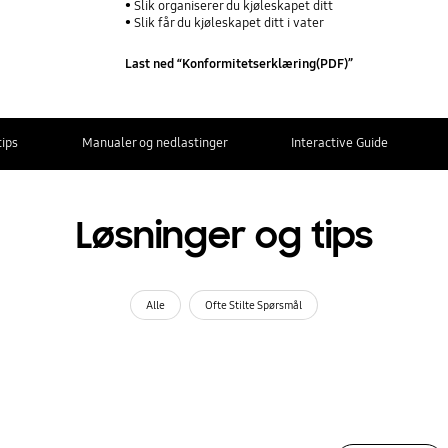
Slik organiserer du kjøleskapet ditt
Slik får du kjøleskapet ditt i vater
Last ned “Konformitetserklæring(PDF)”
tips
Manualer og nedlastinger
Interactive Guide
Løsninger og tips
Alle
Ofte Stilte Spørsmål