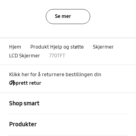
Se mer
Hjem
Produkt Hjelp og støtte
Skjermer
LCD Skjermer
770TFT
Klikk her for å returnere bestillingen din
Opprett retur
Åpen
Footer Navigation
Shop smart
Åpen
Produkter
Åpen