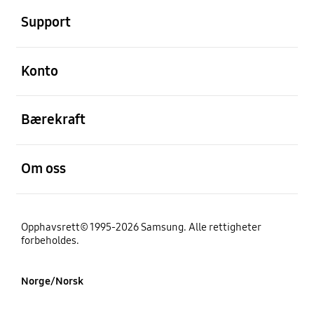
Support
Åpen
Konto
Åpen
Bærekraft
Åpen
Om oss
Opphavsrett© 1995-2026 Samsung. Alle rettigheter
forbeholdes.
Norge/Norsk