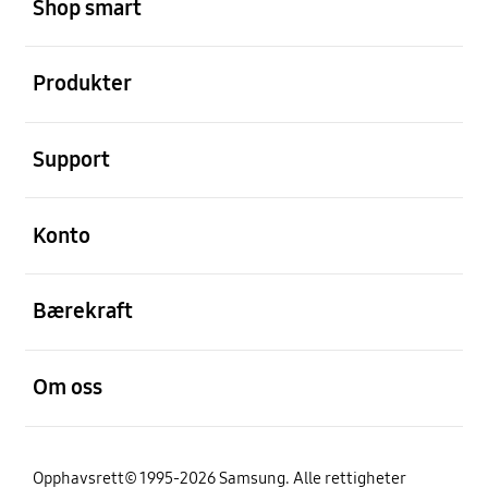
Shop smart
Åpen
Produkter
Åpen
Support
Åpen
Konto
Åpen
Bærekraft
Åpen
Om oss
Opphavsrett© 1995-2026 Samsung. Alle rettigheter