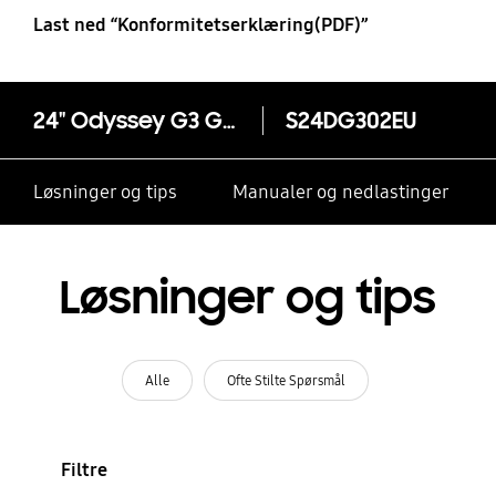
Last ned “Konformitetserklæring(PDF)”
24" Odyssey G3 G30D FHD 180Hz Gamingskjerm
S24DG302EU
Løsninger og tips
Manualer og nedlastinger
Løsninger og tips
Alle
Ofte Stilte Spørsmål
Filtre