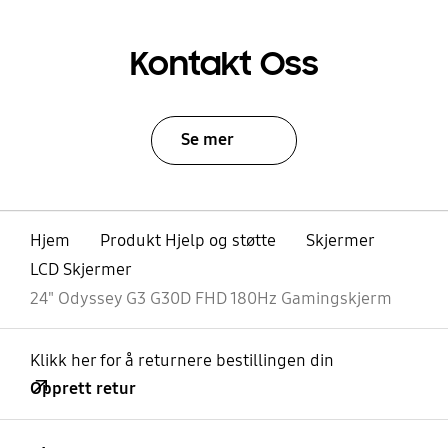
Kontakt Oss
Se mer
Hjem
Produkt Hjelp og støtte
Skjermer
LCD Skjermer
24" Odyssey G3 G30D FHD 180Hz Gamingskjerm
Klikk her for å returnere bestillingen din
Opprett retur
Åpen
Footer Navigation