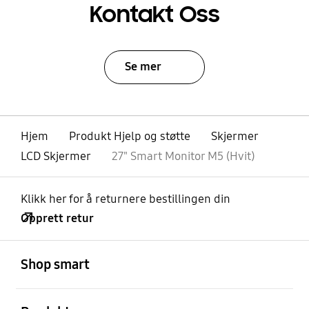
Kontakt Oss
Se mer
Hjem
Produkt Hjelp og støtte
Skjermer
LCD Skjermer
27" Smart Monitor M5 (Hvit)
Klikk her for å returnere bestillingen din
Opprett retur
Åpen
Footer Navigation
Shop smart
Åpen