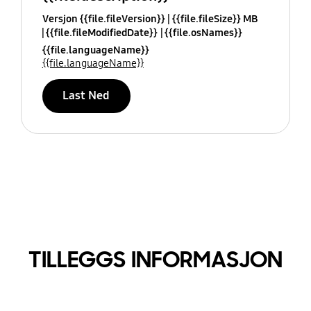
Versjon {{file.fileVersion}}
{{file.fileSize}} MB
{{file.fileModifiedDate}}
{{file.osNames}}
{{file.languageName}}
{{file.languageName}}
Last Ned
TILLEGGS INFORMASJON