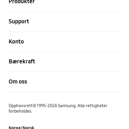
Produkter
Åpen
Support
Åpen
Konto
Åpen
Bærekraft
Åpen
Om oss
Opphavsrett© 1995-2026 Samsung. Alle rettigheter
forbeholdes.
Norge/Norsk