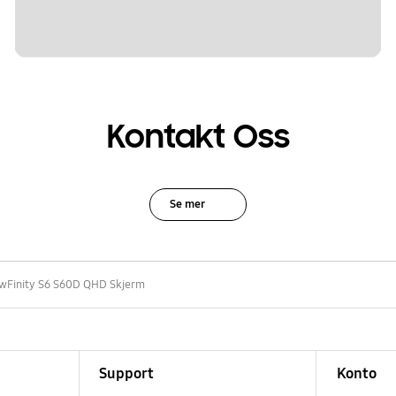
Kontakt Oss
Se mer
ewFinity S6 S60D QHD Skjerm
Support
Konto