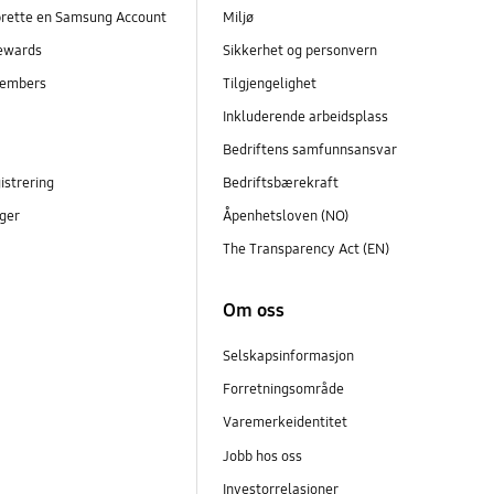
prette en Samsung Account
Miljø
ewards
Sikkerhet og personvern
embers
Tilgjengelighet
r
Inkluderende arbeidsplass
Bedriftens samfunnsansvar
istrering
Bedriftsbærekraft
ger
Åpenhetsloven (NO)
The Transparency Act (EN)
Om oss
Selskapsinformasjon
Forretningsområde
Varemerkeidentitet
Jobb hos oss
Investorrelasjoner