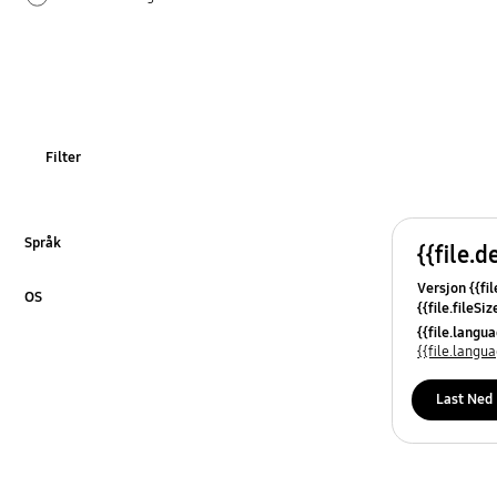
Fastvare/programvare
Filter
Språk
{{file.d
Klikk for å utvide
Versjon {{fil
OS
{{file.fileSi
Klikk for å utvide
{{file.osNa
{{file.lang
{{file.lang
Last Ned