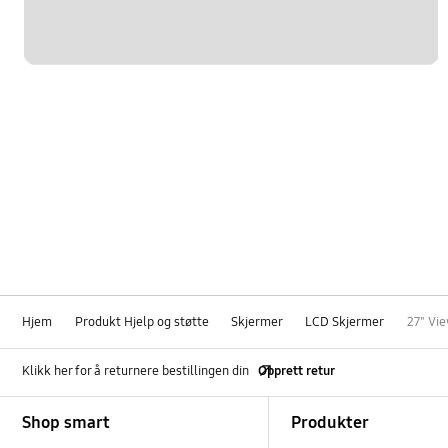
Hjem
Produkt Hjelp og støtte
Skjermer
LCD Skjermer
27" Vi
Klikk her for å returnere bestillingen din
Opprett retur
Footer Navigation
Shop smart
Produkter