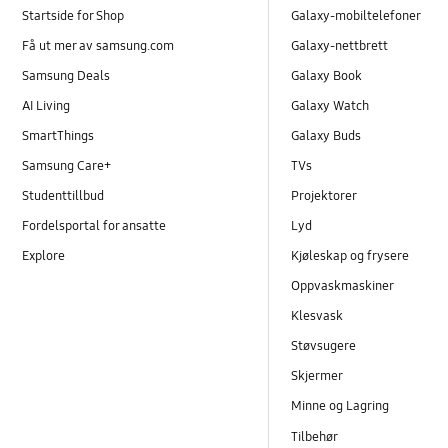
Startside for Shop
Galaxy-mobiltelefoner
Få ut mer av samsung.com
Galaxy-nettbrett
Samsung Deals
Galaxy Book
AI Living
Galaxy Watch
SmartThings
Galaxy Buds
Samsung Care+
TVs
Studenttillbud
Projektorer
Fordelsportal for ansatte
Lyd
Explore
Kjøleskap og frysere
Oppvaskmaskiner
Klesvask
Støvsugere
Skjermer
Minne og Lagring
Tilbehør