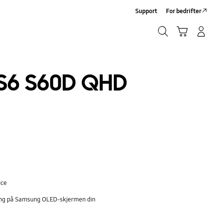
Support
For bedrifter
Søk
Handlevogn
Logg på/Registrer deg
Søk
 S6 S60D QHD
ice
nning på Samsung OLED-skjermen din
m