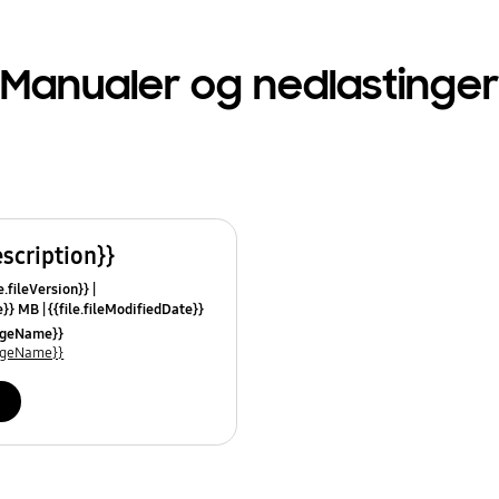
Manualer og nedlastinger
escription}}
e.fileVersion}}
ze}} MB
{{file.fileModifiedDate}}
mes}}
uageName}}
uageName}}