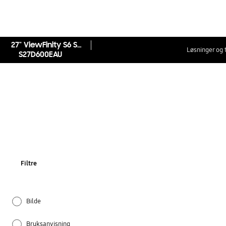
27" ViewFinity S6 S60D QHD Skjerm
Løsninger og 
S27D600EAU
Filtre
Bilde
Bruksanvisning