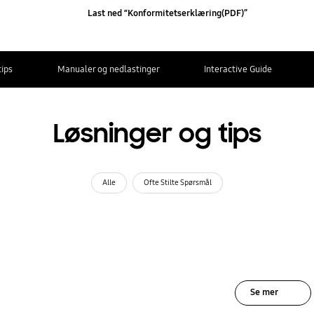
Last ned “Konformitetserklæring(PDF)”
tips
Manualer og nedlastinger
Interactive Guide
Løsninger og tips
Alle
Ofte Stilte Spørsmål
Se mer