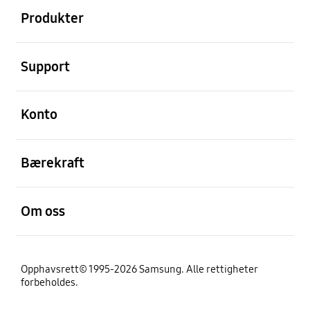
Produkter
Åpen
Support
Åpen
Konto
Åpen
Bærekraft
Åpen
Om oss
Opphavsrett© 1995-2026 Samsung. Alle rettigheter
forbeholdes.