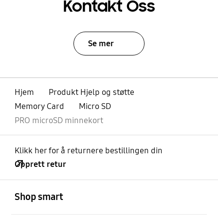
Kontakt Oss
Se mer
Hjem
Produkt Hjelp og støtte
Memory Card
Micro SD
PRO microSD minnekort
Klikk her for å returnere bestillingen din
Opprett retur
Åpen
Footer Navigation
Shop smart
Åpen