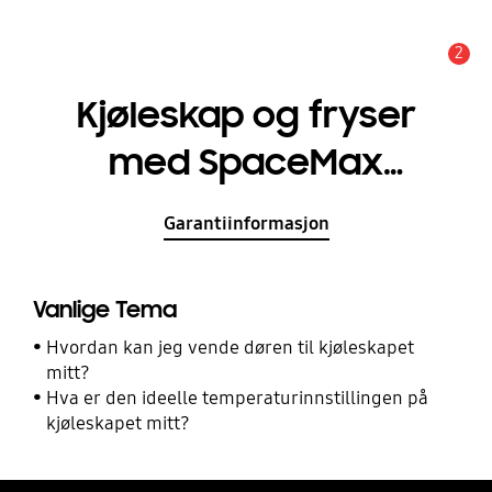
2
Alarm
Kjøleskap og fryser
med SpaceMax
Technology™, 328 liter
Garantiinformasjon
Vanlige Tema
Hvordan kan jeg vende døren til kjøleskapet
mitt?
Hva er den ideelle temperaturinnstillingen på
kjøleskapet mitt?