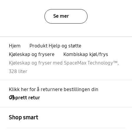
Se mer
Hjem
Produkt Hjelp og støtte
Kjøleskap og frysere
Kombiskap kjøl/frys
Kjøleskap og fryser med SpaceMax Technology™,
328 liter
Klikk her for å returnere bestillingen din
Opprett retur
Åpen
Footer Navigation
Shop smart
Åpen