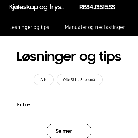
Kjøleskap og fryser med SpaceMax Technology™, 328 liter
RB34J3515SS
Løsninger og tips
Manualer og nedlastinger
Løsninger og tips
Alle
Ofte Stilte Spørsmål
Filtre
Se mer