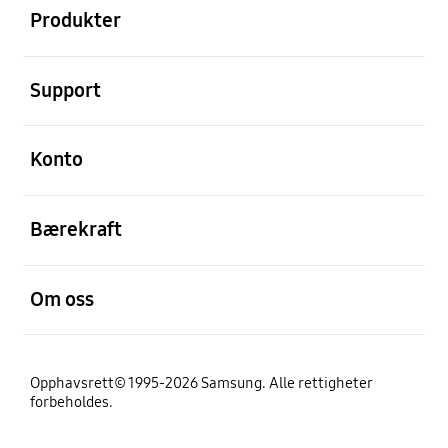
Produkter
Åpen
Support
Åpen
Konto
Åpen
Bærekraft
Åpen
Om oss
Opphavsrett© 1995-2026 Samsung. Alle rettigheter
forbeholdes.