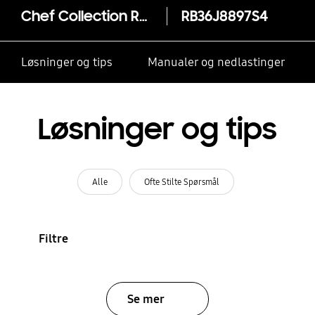
Chef Collection RB8900 Kjøl og Fryseskap, 350 liter
RB36J8897S4
Løsninger og tips
Manualer og nedlastinger
Løsninger og tips
Alle
Ofte Stilte Spørsmål
Filtre
Se mer