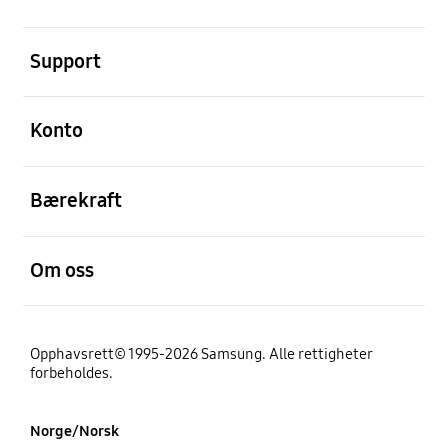
Åpen
Support
Åpen
Konto
Åpen
Bærekraft
Åpen
Om oss
Opphavsrett© 1995-2026 Samsung. Alle rettigheter
forbeholdes.
Norge/Norsk