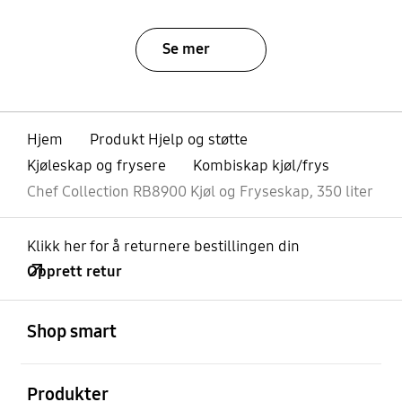
Se mer
Hjem
Produkt Hjelp og støtte
Kjøleskap og frysere
Kombiskap kjøl/frys
Chef Collection RB8900 Kjøl og Fryseskap, 350 liter
Klikk her for å returnere bestillingen din
Opprett retur
Åpen
Footer Navigation
Shop smart
Åpen
Produkter