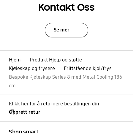
Kontakt Oss
Se mer
Hjem
Produkt Hjelp og støtte
Kjøleskap og frysere
Frittstående kjøl/frys
Bespoke Kjøleskap Series 8 med Metal Cooling 186
cm
Klikk her for å returnere bestillingen din
Opprett retur
Åpen
Footer Navigation
Shop smart