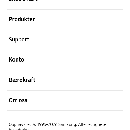
Åpen
Produkter
Åpen
Support
Åpen
Konto
Åpen
Bærekraft
Åpen
Om oss
Opphavsrett© 1995-2026 Samsung. Alle rettigheter